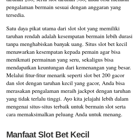
pengalaman bermain sesuai dengan anggaran yang
tersedia.
Satu daya pikat utama dari slot slot yang memiliki
taruhan rendah adalah kesempatan bermain lebih durasi
tanpa menghabiskan banyak uang. Situs slot bet kecil
menawarkan kesempatan kepada pemain agar bisa
menikmati permainan yang seru, sekaligus bisa
mendapatkan keuntungan dari kemenangan yang besar.
Melalui fitur-fitur menarik seperti slot bet 200 gacor
dan slot dengan taruhan kecil yang gacor, Anda bisa
merasakan pengalaman meraih jackpot dengan taruhan
yang tidak terlalu tinggi. Ayo kita jelajahi lebih dalam
mengenai situs-situs terbaik untuk bermain slot serta
cara memaksimalkan peluang Anda untuk menang.
Manfaat Slot Bet Kecil