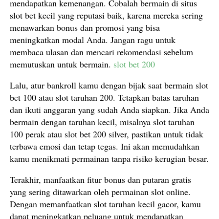
mendapatkan kemenangan. Cobalah bermain di situs
slot bet kecil yang reputasi baik, karena mereka sering
menawarkan bonus dan promosi yang bisa
meningkatkan modal Anda. Jangan ragu untuk
membaca ulasan dan mencari rekomendasi sebelum
memutuskan untuk bermain.
slot bet 200
Lalu, atur bankroll kamu dengan bijak saat bermain slot
bet 100 atau slot taruhan 200. Tetapkan batas taruhan
dan ikuti anggaran yang sudah Anda siapkan. Jika Anda
bermain dengan taruhan kecil, misalnya slot taruhan
100 perak atau slot bet 200 silver, pastikan untuk tidak
terbawa emosi dan tetap tegas. Ini akan memudahkan
kamu menikmati permainan tanpa risiko kerugian besar.
Terakhir, manfaatkan fitur bonus dan putaran gratis
yang sering ditawarkan oleh permainan slot online.
Dengan memanfaatkan slot taruhan kecil gacor, kamu
dapat meningkatkan peluang untuk mendapatkan