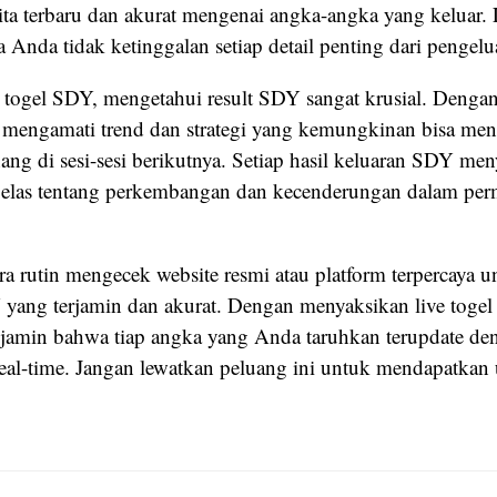
ta terbaru dan akurat mengenai angka-angka yang keluar.
nda tidak ketinggalan setiap detail penting dari pengelua
togel SDY, mengetahui result SDY sangat krusial. Dengan 
mengamati trend dan strategi yang kemungkinan bisa me
ng di sesi-sesi berikutnya. Setiap hasil keluaran SDY m
elas tentang perkembangan dan kecenderungan dalam perm
ra rutin mengecek website resmi atau platform terpercaya
 yang terjamin dan akurat. Dengan menyaksikan live togel
amin bahwa tiap angka yang Anda taruhkan terupdate den
real-time. Jangan lewatkan peluang ini untuk mendapatka