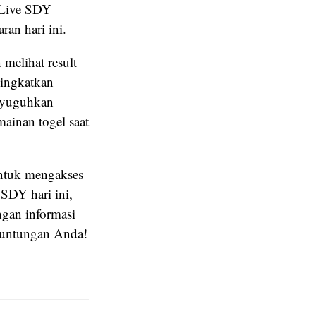
 Live SDY
ran hari ini.
melihat result
ningkatkan
enyuguhkan
ainan togel saat
 untuk mengakses
 SDY hari ini,
gan informasi
n untungan Anda!