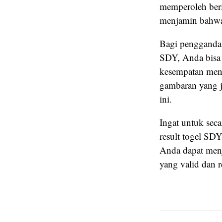
memperoleh beri
menjamin bahwa A
Bagi pengganda 
SDY, Anda bisa 
kesempatan mena
gambaran yang j
ini.
Ingat untuk seca
result togel SDY
Anda dapat menj
yang valid dan 