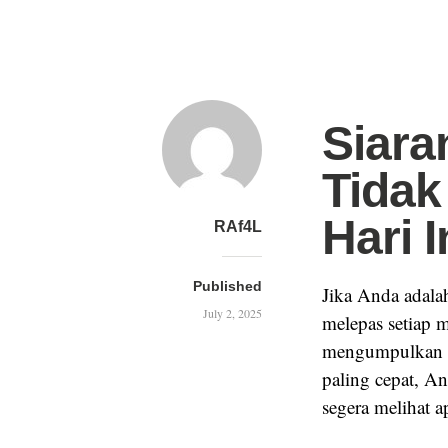
Siara
Tidak
Hari I
RAf4L
Published
Jika Anda adala
July 2, 2025
melepas setiap 
mengumpulkan da
paling cepat, An
segera melihat 