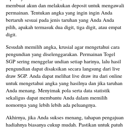
membuat akun dan melakukan deposit untuk mengawali
permainan. Tentukan angka yang ingin ingin Anda
bertaruh sesuai pada jenis taruhan yang Anda Anda
pilih, apakah termasuk dua digit, tiga digit, atau empat
digit.
Sesudah memilih angka, krusial agar mengetahui cara
pengundian yang diselenggarakan. Permainan Togel
SGP sering menggelar undian setiap harinya, lalu hasil
pengundian dapat disaksikan secara langsung dari live
draw SGP. Anda dapat melihat live draw itu dari online
untuk mengetahui angka yang hasilnya dan jika taruhan
Anda menang. Menyimak pola serta data statistik
sekaligus dapat membantu Anda dalam memilih
nomornya yang lebih lebih ada peluangnya.
Akhirnya, jika Anda sukses menang, tahapan pengajuan
hadiahnya biasanya cukup mudah. Pastikan untuk patuh