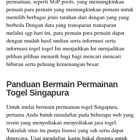
permainan, seperti SGP pools, yang memungkinkan
pemain para pemain yang memungkinkan pemain untuk
memilih berbagai jenis taruhan dari dengan yang yang
berbeda Dengan data yang transparan transparan
melalui sgp hari ini, para pemain para pemain dapat
dengan mudah hasil undian serta informasi serta
informasi togel togel Ini menjadikan Ini menjadikan
pilihan pilihan menarik bagi bagi mencari mencari
hiburan serta peluang kemenangan besar.
Panduan Bermain Permainan
Togel Singapura
Untuk mulai bermain permainan togel Singapura,
pertama Anda butuh mendaftar pada beberapa web yang
resmi yang menyediakan menyediakan jasa togel.
Yakinlah situs itu punya lisensi yang sah serta dapat
dipercaya. Usai mendaftar, kamu bakal diminta untuk