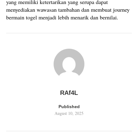
yang memiliki ketertarikan yang serupa dapat
menyediakan wawasan tambahan dan membuat journey
bermain togel menjadi lebih menarik dan bernilai.
RAf4L
Published
August 10, 2025