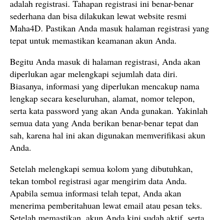
adalah registrasi. Tahapan registrasi ini benar-benar
sederhana dan bisa dilakukan lewat website resmi
Maha4D. Pastikan Anda masuk halaman registrasi yang
tepat untuk memastikan keamanan akun Anda.
Begitu Anda masuk di halaman registrasi, Anda akan
diperlukan agar melengkapi sejumlah data diri.
Biasanya, informasi yang diperlukan mencakup nama
lengkap secara keseluruhan, alamat, nomor telepon,
serta kata password yang akan Anda gunakan. Yakinlah
semua data yang Anda berikan benar-benar tepat dan
sah, karena hal ini akan digunakan memverifikasi akun
Anda.
Setelah melengkapi semua kolom yang dibutuhkan,
tekan tombol registrasi agar mengirim data Anda.
Apabila semua informasi telah tepat, Anda akan
menerima pemberitahuan lewat email atau pesan teks.
Setelah memastikan, akun Anda kini sudah aktif, serta