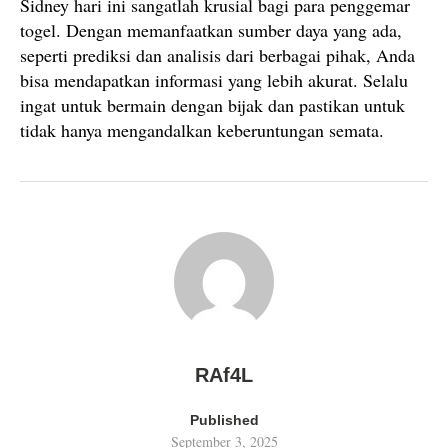
Sidney hari ini sangatlah krusial bagi para penggemar
togel. Dengan memanfaatkan sumber daya yang ada,
seperti prediksi dan analisis dari berbagai pihak, Anda
bisa mendapatkan informasi yang lebih akurat. Selalu
ingat untuk bermain dengan bijak dan pastikan untuk
tidak hanya mengandalkan keberuntungan semata.
RAf4L
Published
September 3, 2025