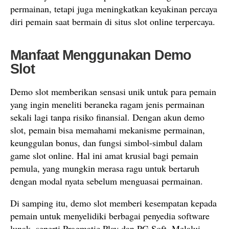
permainan, tetapi juga meningkatkan keyakinan percaya
diri pemain saat bermain di situs slot online terpercaya.
Manfaat Menggunakan Demo
Slot
Demo slot memberikan sensasi unik untuk para pemain
yang ingin meneliti beraneka ragam jenis permainan
sekali lagi tanpa risiko finansial. Dengan akun demo
slot, pemain bisa memahami mekanisme permainan,
keunggulan bonus, dan fungsi simbol-simbul dalam
game slot online. Hal ini amat krusial bagi pemain
pemula, yang mungkin merasa ragu untuk bertaruh
dengan modal nyata sebelum menguasai permainan.
Di samping itu, demo slot memberi kesempatan kepada
pemain untuk menyelidiki berbagai penyedia software
lunak, seperti Pragmatic Play dan PG Soft. Melalui