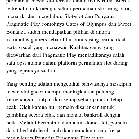
permainan mesin slot terbaik dalam industri ini. Mereka
terkenal untuk menghasilkan permainan slot yang baru,
menarik, dan menghibur. Slot-slot dari Penyedia
Pragmatic Play contohnya Gates of Olympus dan Sweet
Bonanza sudah mendapatkan pilihan di antara
komunitas gamers sebab fitur bonus yang bermanfaat
serta visual yang menawan. Kualitas game yang
ditawarkan dari Pragmatic Play menjadikannya salah
satu opsi utama dalam platform permainan slot daring
yang tepercaya saat ini.
Yang penting adalah mengetahui bahwasanya meskipun
mesin slot gacor mampu meningkatkan peluang
kemenangan, output dari setiap setiap putaran tetap
acak. Oleh karena itu, pemain disarankan untuk
gambling secara bijak dan menata bankroll dengan
baik. Melalui bermain dalam akun demo slot, pemain
dapat berlatih lebih jauh dan memahami cara kerja
mesin karya Penyedia Pragmatic Play tanpa