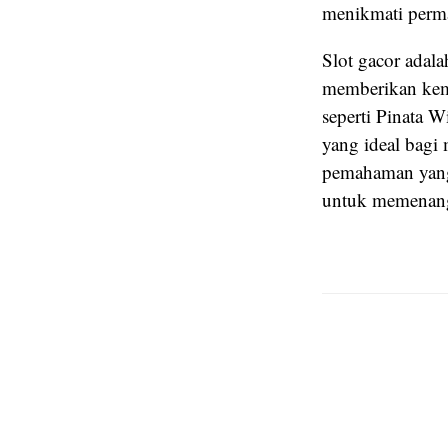
menikmati perma
Slot gacor adal
memberikan kem
seperti Pinata 
yang ideal bag
pemahaman yang 
untuk memenangk