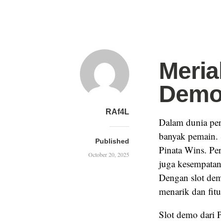
Meria
Demo
RAf4L
Dalam dunia perj
banyak pemain. S
Published
Pinata Wins. Pe
October 20, 2025
juga kesempatan
Dengan slot dem
menarik dan fit
Slot demo dari