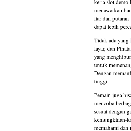
kerja slot demo
menawarkan bany
liar dan putara
dapat lebih perc
Tidak ada yang 
layar, dan Pinat
yang menghibur
untuk memenangk
Dengan memanfa
tinggi.
Pemain juga bis
mencoba berbaga
sesuai dengan g
kemungkinan-ke
memahami dan m