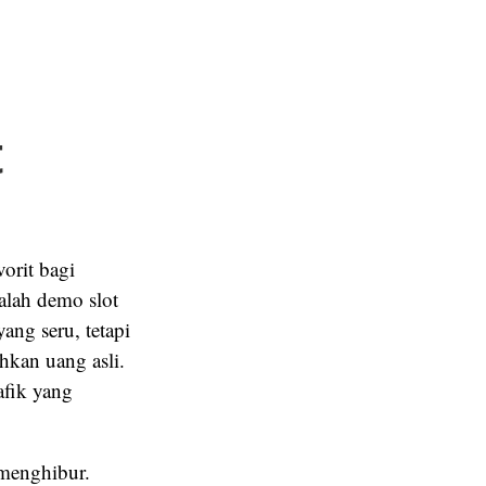
t
vorit bagi
alah demo slot
ng seru, tetapi
hkan uang asli.
afik yang
menghibur.