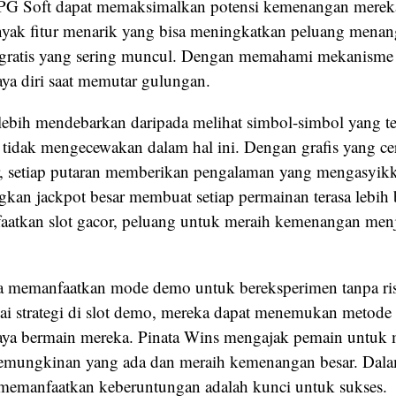
 PG Soft dapat memaksimalkan potensi kemenangan mereka
ak fitur menarik yang bisa meningkatkan peluang menang
n gratis yang sering muncul. Dengan memahami mekanisme 
aya diri saat memutar gulungan.
lebih mendebarkan daripada melihat simbol-simbol yang t
a tidak mengecewakan dalam hal ini. Dengan grafis yang ce
, setiap putaran memberikan pengalaman yang mengasyik
an jackpot besar membuat setiap permainan terasa lebih 
atkan slot gacor, peluang untuk meraih kemenangan men
a memanfaatkan mode demo untuk bereksperimen tanpa ri
i strategi di slot demo, mereka dapat menemukan metode 
aya bermain mereka. Pinata Wins mengajak pemain untuk m
mungkinan yang ada dan meraih kemenangan besar. Dalam
emanfaatkan keberuntungan adalah kunci untuk sukses.