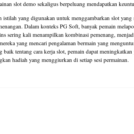
inan slot demo sekaligus berpeluang mendapatkan keunt
ah istilah yang digunakan untuk menggambarkan slot yang 
enangan. Dalam konteks PG Soft, banyak pemain melapo
Wins sering kali menampilkan kombinasi pemenang, menjad
i mereka yang mencari pengalaman bermain yang mengunt
baik tentang cara kerja slot, pemain dapat meningkatkan
an hadiah yang menggiurkan di setiap sesi permainan.