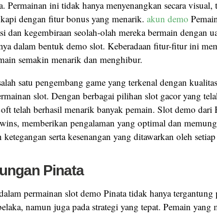
. Permainan ini tidak hanya menyenangkan secara visual, t
ngkapi dengan fitur bonus yang menarik.
akun demo
Pemain
si dan kegembiraan seolah-olah mereka bermain dengan 
nya dalam bentuk demo slot. Keberadaan fitur-fitur ini me
main semakin menarik dan menghibur.
salah satu pengembang game yang terkenal dengan kualitas
rmainan slot. Dengan berbagai pilihan slot gacor yang tel
oft telah berhasil menarik banyak pemain. Slot demo dari 
a wins, memberikan pengalaman yang optimal dan memun
 ketegangan serta kesenangan yang ditawarkan oleh setiap
ungan Pinata
alam permainan slot demo Pinata tidak hanya tergantung
elaka, namun juga pada strategi yang tepat. Pemain yang