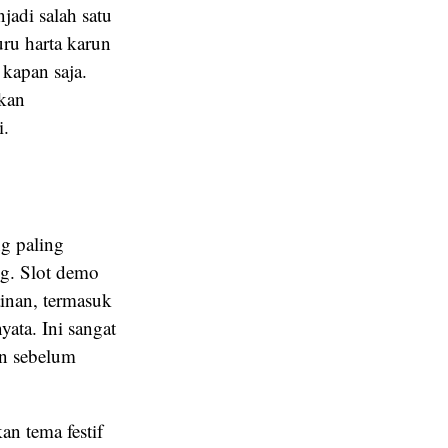
adi salah satu
uru harta karun
 kapan saja.
kan
i.
ng paling
ng. Slot demo
inan, termasuk
ata. Ini sangat
an sebelum
an tema festif