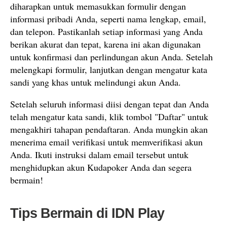
diharapkan untuk memasukkan formulir dengan
informasi pribadi Anda, seperti nama lengkap, email,
dan telepon. Pastikanlah setiap informasi yang Anda
berikan akurat dan tepat, karena ini akan digunakan
untuk konfirmasi dan perlindungan akun Anda. Setelah
melengkapi formulir, lanjutkan dengan mengatur kata
sandi yang khas untuk melindungi akun Anda.
Setelah seluruh informasi diisi dengan tepat dan Anda
telah mengatur kata sandi, klik tombol "Daftar" untuk
mengakhiri tahapan pendaftaran. Anda mungkin akan
menerima email verifikasi untuk memverifikasi akun
Anda. Ikuti instruksi dalam email tersebut untuk
menghidupkan akun Kudapoker Anda dan segera
bermain!
Tips Bermain di IDN Play