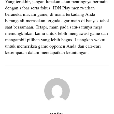
Yang terakhir, jangan lupakan akan pentingnya bermain
dengan sabar serta fokus. IDN Play menawarkan
beraneka macam game, di mana terkadang Anda
barangkali merasakan tergoda agar main di banyak tabel
saat bersamaan. Tetapi, main pada satu-satunya meja
memungkinkan kamu untuk lebih mengawasi game dan
mengambil pilihan yang lebih bagus. Luangkan waktu
untuk memeriksa game opponen Anda dan cari-cari
kesempatan dalam mendapatkan keuntungan.