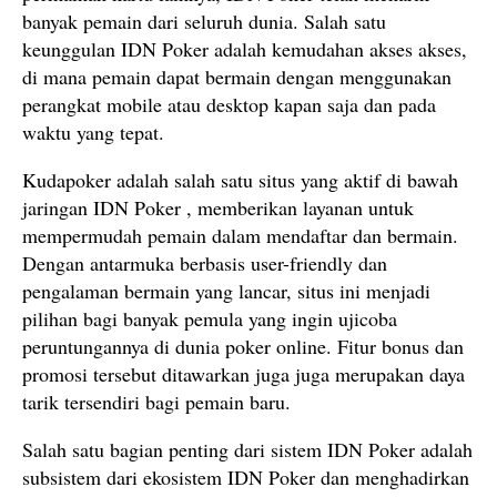
banyak pemain dari seluruh dunia. Salah satu
keunggulan IDN Poker adalah kemudahan akses akses,
di mana pemain dapat bermain dengan menggunakan
perangkat mobile atau desktop kapan saja dan pada
waktu yang tepat.
Kudapoker adalah salah satu situs yang aktif di bawah
jaringan IDN Poker , memberikan layanan untuk
mempermudah pemain dalam mendaftar dan bermain.
Dengan antarmuka berbasis user-friendly dan
pengalaman bermain yang lancar, situs ini menjadi
pilihan bagi banyak pemula yang ingin ujicoba
peruntungannya di dunia poker online. Fitur bonus dan
promosi tersebut ditawarkan juga juga merupakan daya
tarik tersendiri bagi pemain baru.
Salah satu bagian penting dari sistem IDN Poker adalah
subsistem dari ekosistem IDN Poker dan menghadirkan