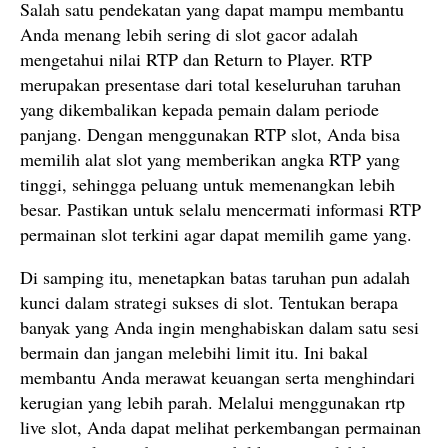
Salah satu pendekatan yang dapat mampu membantu
Anda menang lebih sering di slot gacor adalah
mengetahui nilai RTP dan Return to Player. RTP
merupakan presentase dari total keseluruhan taruhan
yang dikembalikan kepada pemain dalam periode
panjang. Dengan menggunakan RTP slot, Anda bisa
memilih alat slot yang memberikan angka RTP yang
tinggi, sehingga peluang untuk memenangkan lebih
besar. Pastikan untuk selalu mencermati informasi RTP
permainan slot terkini agar dapat memilih game yang.
Di samping itu, menetapkan batas taruhan pun adalah
kunci dalam strategi sukses di slot. Tentukan berapa
banyak yang Anda ingin menghabiskan dalam satu sesi
bermain dan jangan melebihi limit itu. Ini bakal
membantu Anda merawat keuangan serta menghindari
kerugian yang lebih parah. Melalui menggunakan rtp
live slot, Anda dapat melihat perkembangan permainan