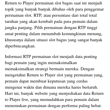
Return to Player permainan slot bagus saat ini menjadi
topik yang banyak banyak dibahas oleh para penggemar
permainan slot. RTP, atau persentase dari total total
taruhan yang akan kembali pada para pemain dalam
jangka panjang. Pilih permainan dengan RTP tinggi
amat penting dalam menambah kemungkinan menang,
khususnya dalam situasi slot bagus yang sangat banyak
diperbincangkan.
Informasi RTP permainan slot menjadi data penting
bagi pemain yang ingin memaksimalkan
memaksimalkan strategi bermain mereka. Dengan
mengetahui Return to Player slot yang permainan yang,
pemain dapat membuat keputusan yang cerdas
mengenai waktu dan dimana mereka harus bertaruh.
Hari ini, banyak website yang menyediakan data Return
to Player live, yang memudahkan para pemain dalam
menemukan permainan dengan performa paling hebat.