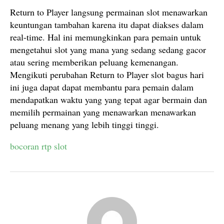
Return to Player langsung permainan slot menawarkan
keuntungan tambahan karena itu dapat diakses dalam
real-time. Hal ini memungkinkan para pemain untuk
mengetahui slot yang mana yang sedang sedang gacor
atau sering memberikan peluang kemenangan.
Mengikuti perubahan Return to Player slot bagus hari
ini juga dapat dapat membantu para pemain dalam
mendapatkan waktu yang yang tepat agar bermain dan
memilih permainan yang menawarkan menawarkan
peluang menang yang lebih tinggi tinggi.
bocoran rtp slot