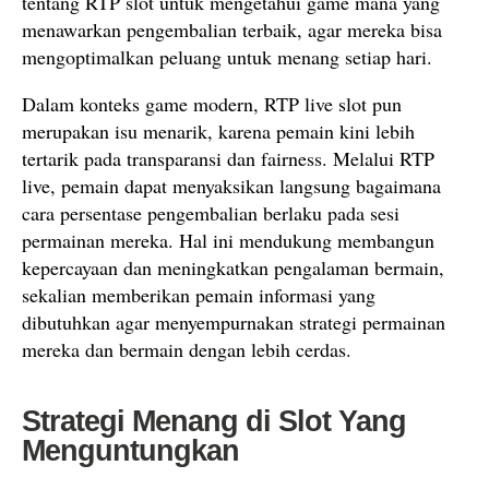
tentang RTP slot untuk mengetahui game mana yang
menawarkan pengembalian terbaik, agar mereka bisa
mengoptimalkan peluang untuk menang setiap hari.
Dalam konteks game modern, RTP live slot pun
merupakan isu menarik, karena pemain kini lebih
tertarik pada transparansi dan fairness. Melalui RTP
live, pemain dapat menyaksikan langsung bagaimana
cara persentase pengembalian berlaku pada sesi
permainan mereka. Hal ini mendukung membangun
kepercayaan dan meningkatkan pengalaman bermain,
sekalian memberikan pemain informasi yang
dibutuhkan agar menyempurnakan strategi permainan
mereka dan bermain dengan lebih cerdas.
Strategi Menang di Slot Yang
Menguntungkan