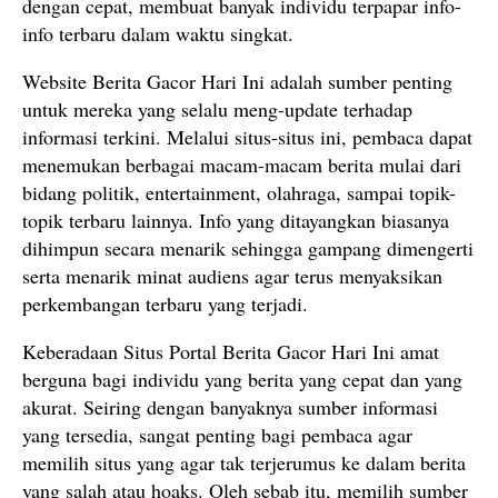
dengan cepat, membuat banyak individu terpapar info-
info terbaru dalam waktu singkat.
Website Berita Gacor Hari Ini adalah sumber penting
untuk mereka yang selalu meng-update terhadap
informasi terkini. Melalui situs-situs ini, pembaca dapat
menemukan berbagai macam-macam berita mulai dari
bidang politik, entertainment, olahraga, sampai topik-
topik terbaru lainnya. Info yang ditayangkan biasanya
dihimpun secara menarik sehingga gampang dimengerti
serta menarik minat audiens agar terus menyaksikan
perkembangan terbaru yang terjadi.
Keberadaan Situs Portal Berita Gacor Hari Ini amat
berguna bagi individu yang berita yang cepat dan yang
akurat. Seiring dengan banyaknya sumber informasi
yang tersedia, sangat penting bagi pembaca agar
memilih situs yang agar tak terjerumus ke dalam berita
yang salah atau hoaks. Oleh sebab itu, memilih sumber