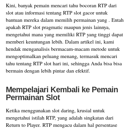
Kini, banyak pemain mencari tahu bocoran RTP dari
slot atau informasi tentang RTP slot gacor untuk
bantuan mereka dalam memilih permainan yang . Entah
apakah RTP slot pragmatic maupun jenis lainnya,
mengetahui mana yang memiliki RTP yang tinggi dapat
memberi keuntungan lebih. Dalam artikel ini, kami
hendak menganalisis bermacam-macam metode untuk
mengoptimalkan peluang menang, termasuk mencari
tahu tentang RTP slot hari ini, sehingga Anda bisa bisa
bermain dengan lebih pintar dan efektif.
Mempelajari Kembali ke Pemain
Permainan Slot
Ketika menggunakan slot daring, krusial untuk
mengetahui istilah RTP, yang adalah singkatan dari
Return to Player. RTP mengacu dalam hal persentase