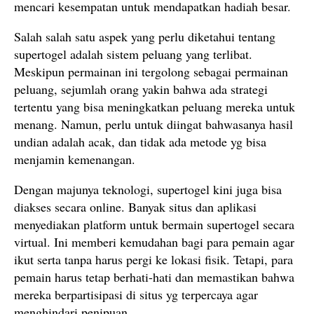
mencari kesempatan untuk mendapatkan hadiah besar.
Salah salah satu aspek yang perlu diketahui tentang
supertogel adalah sistem peluang yang terlibat.
Meskipun permainan ini tergolong sebagai permainan
peluang, sejumlah orang yakin bahwa ada strategi
tertentu yang bisa meningkatkan peluang mereka untuk
menang. Namun, perlu untuk diingat bahwasanya hasil
undian adalah acak, dan tidak ada metode yg bisa
menjamin kemenangan.
Dengan majunya teknologi, supertogel kini juga bisa
diakses secara online. Banyak situs dan aplikasi
menyediakan platform untuk bermain supertogel secara
virtual. Ini memberi kemudahan bagi para pemain agar
ikut serta tanpa harus pergi ke lokasi fisik. Tetapi, para
pemain harus tetap berhati-hati dan memastikan bahwa
mereka berpartisipasi di situs yg terpercaya agar
menghindari penipuan.