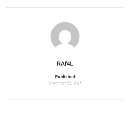
RAf4L
Published
November 22, 2025