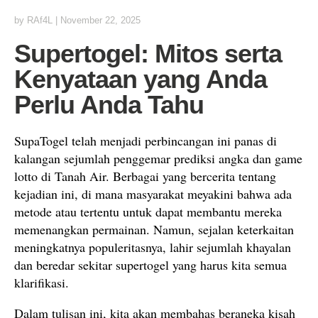
by
RAf4L
|
November 22, 2025
Supertogel: Mitos serta
Kenyataan yang Anda
Perlu Anda Tahu
SupaTogel telah menjadi perbincangan ini panas di
kalangan sejumlah penggemar prediksi angka dan game
lotto di Tanah Air. Berbagai yang bercerita tentang
kejadian ini, di mana masyarakat meyakini bahwa ada
metode atau tertentu untuk dapat membantu mereka
memenangkan permainan. Namun, sejalan keterkaitan
meningkatnya populeritasnya, lahir sejumlah khayalan
dan beredar sekitar supertogel yang harus kita semua
klarifikasi.
Dalam tulisan ini, kita akan membahas beraneka kisah