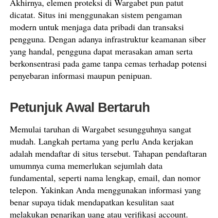
Akhirnya, elemen proteksi di Wargabet pun patut
dicatat. Situs ini menggunakan sistem pengaman
modern untuk menjaga data pribadi dan transaksi
pengguna. Dengan adanya infrastruktur keamanan siber
yang handal, pengguna dapat merasakan aman serta
berkonsentrasi pada game tanpa cemas terhadap potensi
penyebaran informasi maupun penipuan.
Petunjuk Awal Bertaruh
Memulai taruhan di Wargabet sesungguhnya sangat
mudah. Langkah pertama yang perlu Anda kerjakan
adalah mendaftar di situs tersebut. Tahapan pendaftaran
umumnya cuma memerlukan sejumlah data
fundamental, seperti nama lengkap, email, dan nomor
telepon. Yakinkan Anda menggunakan informasi yang
benar supaya tidak mendapatkan kesulitan saat
melakukan penarikan uang atau verifikasi account.