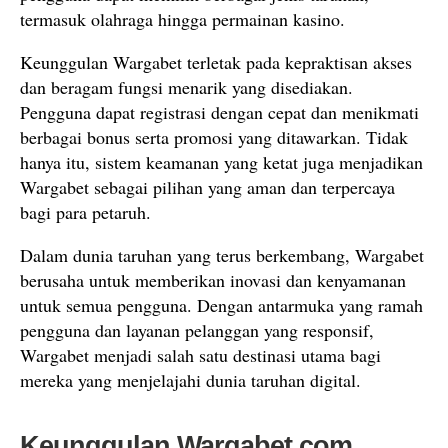
termasuk olahraga hingga permainan kasino.
Keunggulan Wargabet terletak pada kepraktisan akses
dan beragam fungsi menarik yang disediakan.
Pengguna dapat registrasi dengan cepat dan menikmati
berbagai bonus serta promosi yang ditawarkan. Tidak
hanya itu, sistem keamanan yang ketat juga menjadikan
Wargabet sebagai pilihan yang aman dan terpercaya
bagi para petaruh.
Dalam dunia taruhan yang terus berkembang, Wargabet
berusaha untuk memberikan inovasi dan kenyamanan
untuk semua pengguna. Dengan antarmuka yang ramah
pengguna dan layanan pelanggan yang responsif,
Wargabet menjadi salah satu destinasi utama bagi
mereka yang menjelajahi dunia taruhan digital.
Keunggulan Wargabet.com