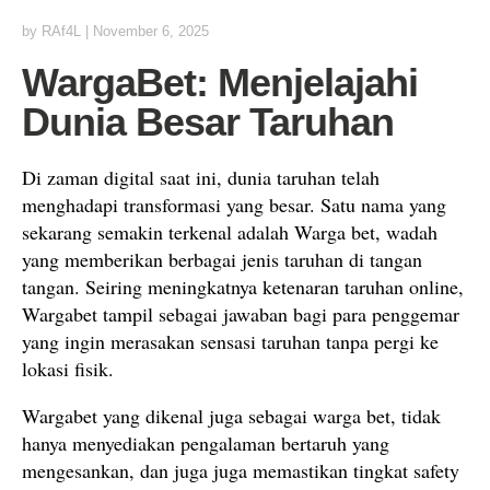
by
RAf4L
|
November 6, 2025
WargaBet: Menjelajahi
Dunia Besar Taruhan
Di zaman digital saat ini, dunia taruhan telah
menghadapi transformasi yang besar. Satu nama yang
sekarang semakin terkenal adalah Warga bet, wadah
yang memberikan berbagai jenis taruhan di tangan
tangan. Seiring meningkatnya ketenaran taruhan online,
Wargabet tampil sebagai jawaban bagi para penggemar
yang ingin merasakan sensasi taruhan tanpa pergi ke
lokasi fisik.
Wargabet yang dikenal juga sebagai warga bet, tidak
hanya menyediakan pengalaman bertaruh yang
mengesankan, dan juga juga memastikan tingkat safety