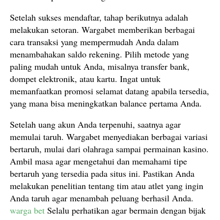
Setelah sukses mendaftar, tahap berikutnya adalah
melakukan setoran. Wargabet memberikan berbagai
cara transaksi yang mempermudah Anda dalam
menambahakan saldo rekening. Pilih metode yang
paling mudah untuk Anda, misalnya transfer bank,
dompet elektronik, atau kartu. Ingat untuk
memanfaatkan promosi selamat datang apabila tersedia,
yang mana bisa meningkatkan balance pertama Anda.
Setelah uang akun Anda terpenuhi, saatnya agar
memulai taruh. Wargabet menyediakan berbagai variasi
bertaruh, mulai dari olahraga sampai permainan kasino.
Ambil masa agar mengetahui dan memahami tipe
bertaruh yang tersedia pada situs ini. Pastikan Anda
melakukan penelitian tentang tim atau atlet yang ingin
Anda taruh agar menambah peluang berhasil Anda.
warga bet
Selalu perhatikan agar bermain dengan bijak