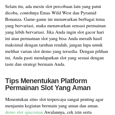
Selain itu, ada mesin slot percobaan lain yang patut
dicoba, contohnya Emas Wild West dan Pyramid
Bonanza. Game-game ini menawarkan berbagai tema
yang bervariasi, maka menawarkan sensasi permainan
yang lebih bervariasi. Jika Anda ingin slot gacor hari
ini atau permainan slot yang bisa Anda meraih hasil
maksimal dengan taruhan rendah, jangan lupa untuk
melihat varian slot demo yang tersedia. Dengan pilihan
ini, Anda pasti mendapatkan slot yang sesuai dengan
taste dan strategi bermain Anda.
Tips Menentukan Platform
Permainan Slot Yang Aman
Menentukan situs slot terpercaya sangat penting agar
menjamin kegiatan bermain yang aman dan aman.
demo slot spaceman
Awalannya, cek izin serta