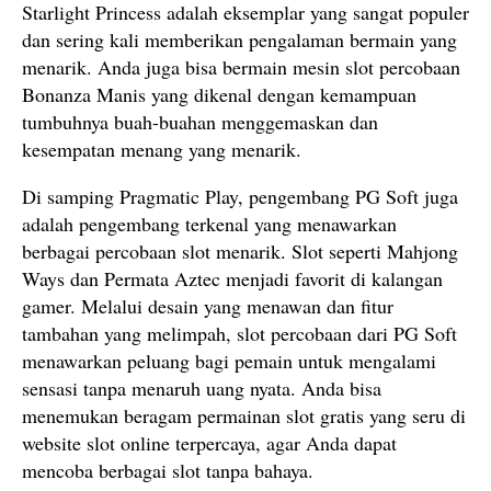
Starlight Princess adalah eksemplar yang sangat populer
dan sering kali memberikan pengalaman bermain yang
menarik. Anda juga bisa bermain mesin slot percobaan
Bonanza Manis yang dikenal dengan kemampuan
tumbuhnya buah-buahan menggemaskan dan
kesempatan menang yang menarik.
Di samping Pragmatic Play, pengembang PG Soft juga
adalah pengembang terkenal yang menawarkan
berbagai percobaan slot menarik. Slot seperti Mahjong
Ways dan Permata Aztec menjadi favorit di kalangan
gamer. Melalui desain yang menawan dan fitur
tambahan yang melimpah, slot percobaan dari PG Soft
menawarkan peluang bagi pemain untuk mengalami
sensasi tanpa menaruh uang nyata. Anda bisa
menemukan beragam permainan slot gratis yang seru di
website slot online terpercaya, agar Anda dapat
mencoba berbagai slot tanpa bahaya.