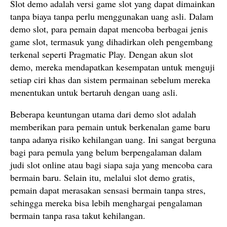
Slot demo adalah versi game slot yang dapat dimainkan
tanpa biaya tanpa perlu menggunakan uang asli. Dalam
demo slot, para pemain dapat mencoba berbagai jenis
game slot, termasuk yang dihadirkan oleh pengembang
terkenal seperti Pragmatic Play. Dengan akun slot
demo, mereka mendapatkan kesempatan untuk menguji
setiap ciri khas dan sistem permainan sebelum mereka
menentukan untuk bertaruh dengan uang asli.
Beberapa keuntungan utama dari demo slot adalah
memberikan para pemain untuk berkenalan game baru
tanpa adanya risiko kehilangan uang. Ini sangat berguna
bagi para pemula yang belum berpengalaman dalam
judi slot online atau bagi siapa saja yang mencoba cara
bermain baru. Selain itu, melalui slot demo gratis,
pemain dapat merasakan sensasi bermain tanpa stres,
sehingga mereka bisa lebih menghargai pengalaman
bermain tanpa rasa takut kehilangan.