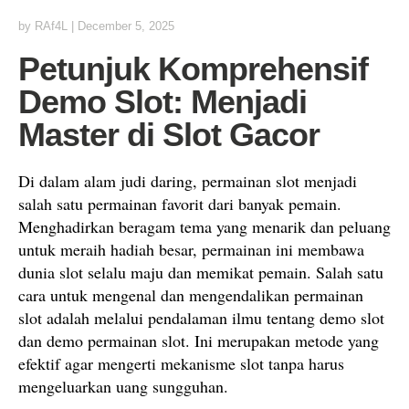
by
RAf4L
|
December 5, 2025
Petunjuk Komprehensif
Demo Slot: Menjadi
Master di Slot Gacor
Di dalam alam judi daring, permainan slot menjadi
salah satu permainan favorit dari banyak pemain.
Menghadirkan beragam tema yang menarik dan peluang
untuk meraih hadiah besar, permainan ini membawa
dunia slot selalu maju dan memikat pemain. Salah satu
cara untuk mengenal dan mengendalikan permainan
slot adalah melalui pendalaman ilmu tentang demo slot
dan demo permainan slot. Ini merupakan metode yang
efektif agar mengerti mekanisme slot tanpa harus
mengeluarkan uang sungguhan.