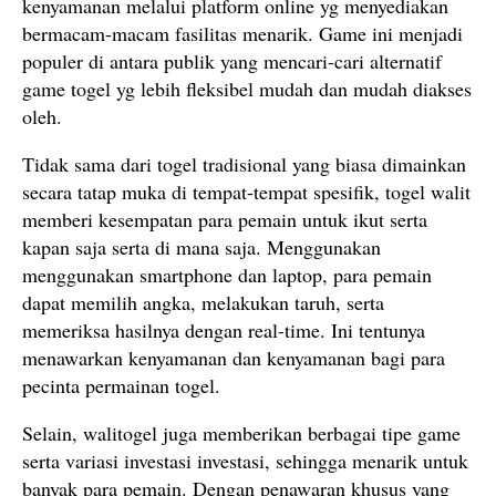
kenyamanan melalui platform online yg menyediakan
bermacam-macam fasilitas menarik. Game ini menjadi
populer di antara publik yang mencari-cari alternatif
game togel yg lebih fleksibel mudah dan mudah diakses
oleh.
Tidak sama dari togel tradisional yang biasa dimainkan
secara tatap muka di tempat-tempat spesifik, togel walit
memberi kesempatan para pemain untuk ikut serta
kapan saja serta di mana saja. Menggunakan
menggunakan smartphone dan laptop, para pemain
dapat memilih angka, melakukan taruh, serta
memeriksa hasilnya dengan real-time. Ini tentunya
menawarkan kenyamanan dan kenyamanan bagi para
pecinta permainan togel.
Selain, walitogel juga memberikan berbagai tipe game
serta variasi investasi investasi, sehingga menarik untuk
banyak para pemain. Dengan penawaran khusus yang