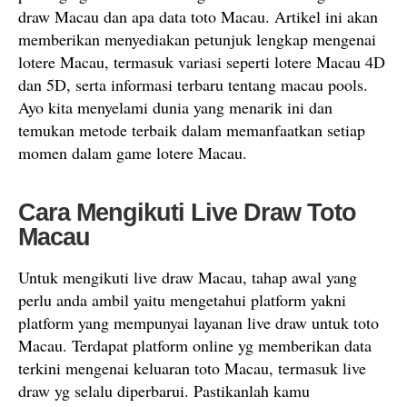
draw Macau dan apa data toto Macau. Artikel ini akan
memberikan menyediakan petunjuk lengkap mengenai
lotere Macau, termasuk variasi seperti lotere Macau 4D
dan 5D, serta informasi terbaru tentang macau pools.
Ayo kita menyelami dunia yang menarik ini dan
temukan metode terbaik dalam memanfaatkan setiap
momen dalam game lotere Macau.
Cara Mengikuti Live Draw Toto
Macau
Untuk mengikuti live draw Macau, tahap awal yang
perlu anda ambil yaitu mengetahui platform yakni
platform yang mempunyai layanan live draw untuk toto
Macau. Terdapat platform online yg memberikan data
terkini mengenai keluaran toto Macau, termasuk live
draw yg selalu diperbarui. Pastikanlah kamu