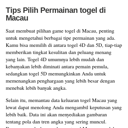
Tips Pilih Permainan togel di
Macau
Saat membuat pilihan game togel di Macau, penting
untuk mengetahui berbagai tipe permainan yang ada.
Kamu bisa memilih di antara togel 4D dan 5D, tiap-tiap
memberikan tingkat kesulitan dan peluang menang
yang lain. Togel 4D umumnya lebih mudah dan
kebanyakan lebih diminati antara pemain pemula,
sedangkan togel 5D memungkinkan Anda untuk
memenangkan penghargaan yang lebih besar dengan
menebak lebih banyak angka.
Selain itu, memantau data keluaran togel Macau yang
lewat dapat menolong Anda mengambil keputusan yang
lebih baik. Data ini akan menyediakan gambaran
tentang pola dan tren angka yang sering muncul.