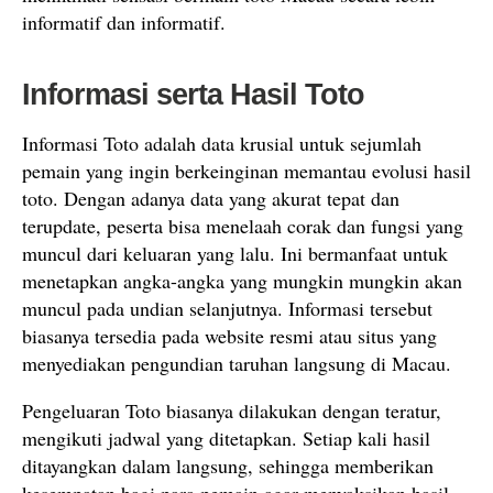
informatif dan informatif.
Informasi serta Hasil Toto
Informasi Toto adalah data krusial untuk sejumlah
pemain yang ingin berkeinginan memantau evolusi hasil
toto. Dengan adanya data yang akurat tepat dan
terupdate, peserta bisa menelaah corak dan fungsi yang
muncul dari keluaran yang lalu. Ini bermanfaat untuk
menetapkan angka-angka yang mungkin mungkin akan
muncul pada undian selanjutnya. Informasi tersebut
biasanya tersedia pada website resmi atau situs yang
menyediakan pengundian taruhan langsung di Macau.
Pengeluaran Toto biasanya dilakukan dengan teratur,
mengikuti jadwal yang ditetapkan. Setiap kali hasil
ditayangkan dalam langsung, sehingga memberikan