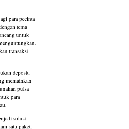
agi para pecinta
t dengan tema
rancang untuk
 menguntungkan.
an transaksi
ukan deposit.
sung memainkan
gunakan pulsa
ntuk para
au.
njadi solusi
am satu paket.