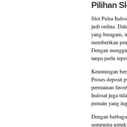
Pilihan S
Slot Pulsa Indo
judi online. Dal
yang beragam, m
memberikan pen
Dengan menggun
tanpa perlu repo
Keuntungan berm
Proses deposit 
permainan favor
Indosat juga ti
pemain yang ing
Dengan berbagai
sempurna untuk 