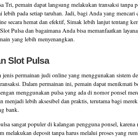
sa Tri, pemain dapat langsung melakukan transaksi tanpa 
 lebih pada setiap taruhan. Jadi, bagi Anda yang mencari 
ine secara hemat dan efektif, Simak lebih lanjut tentang 
 Slot Pulsa dan bagaimana Anda bisa memanfaatkan layana
main yang lebih menyenangkan.
n Slot Pulsa
ah jenis permainan judi online yang menggunakan sistem de
transaksi. Dalam permainan ini, pemain dapat menikmati be
 dengan menggunakan pulsa yang ada di nomor ponsel mer
ian menjadi lebih aksesibel dan praktis, terutama bagi mere
ng bank.
pulsa sangat populer di kalangan pengguna ponsel, karen
 melakukan deposit tanpa harus melalui proses yang rumit