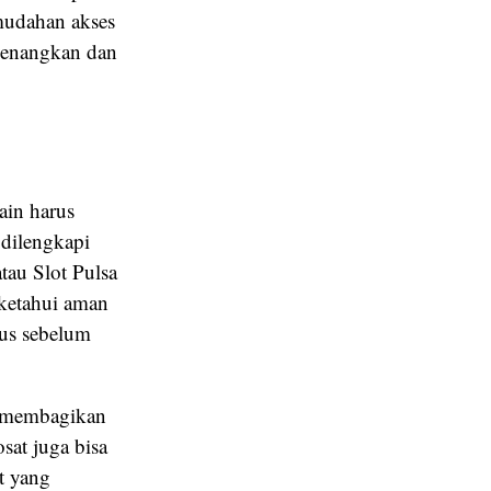
mudahan akses
yenangkan dan
ain harus
 dilengkapi
tau Slot Pulsa
iketahui aman
tus sebelum
k membagikan
sat juga bisa
t yang