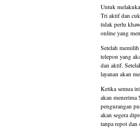
Untuk melakukan
Tri aktif dan cu
tidak perlu khaw
online yang mene
Setelah memilih
telepon yang ak
dan aktif. Sete
layanan akan me
Ketika semua inf
akan menerima 
pengurangan pul
akan segera dipr
tanpa repot dan