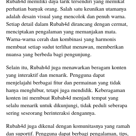
Rubah4d memiliki daya tarik tersendiri yang memikat
perhatian banyak orang. Salah satu keunikan utamanya
adalah desain visual yang mencolok dan penuh warna.
Setiap detail dalam Rubah4d dirancang dengan cermat,
menciptakan pengalaman yang memanjakan mata.
Warna-warna cerah dan kombinasi yang harmonis
membuat setiap sudut terlihat menawan, memberikan
nuansa yang berbeda bagi pengunjung.
Selain itu, Rubah4d juga menawarkan beragam konten
yang interaktif dan menarik. Pengguna dapat
menjelajahi berbagai fitur dan permainan yang tidak
hanya menghibur, tetapi juga mendidik. Keberagaman
konten ini membuat Rubah4d menjadi tempat yang
selalu menarik untuk dikunjungi, tidak peduli seberapa
sering seseorang berinteraksi dengannya.
Rubah4d juga dikenal dengan komunitasnya yang ramah
dan suportif. Pengguna dapat berbagi pengalaman, tips,