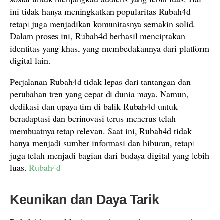
ini tidak hanya meningkatkan popularitas Rubah4d
tetapi juga menjadikan komunitasnya semakin solid.
Dalam proses ini, Rubah4d berhasil menciptakan
identitas yang khas, yang membedakannya dari platform
digital lain.
Perjalanan Rubah4d tidak lepas dari tantangan dan
perubahan tren yang cepat di dunia maya. Namun,
dedikasi dan upaya tim di balik Rubah4d untuk
beradaptasi dan berinovasi terus menerus telah
membuatnya tetap relevan. Saat ini, Rubah4d tidak
hanya menjadi sumber informasi dan hiburan, tetapi
juga telah menjadi bagian dari budaya digital yang lebih
luas.
Rubah4d
Keunikan dan Daya Tarik