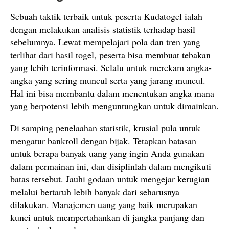
Sebuah taktik terbaik untuk peserta Kudatogel ialah
dengan melakukan analisis statistik terhadap hasil
sebelumnya. Lewat mempelajari pola dan tren yang
terlihat dari hasil togel, peserta bisa membuat tebakan
yang lebih terinformasi. Selalu untuk merekam angka-
angka yang sering muncul serta yang jarang muncul.
Hal ini bisa membantu dalam menentukan angka mana
yang berpotensi lebih menguntungkan untuk dimainkan.
Di samping penelaahan statistik, krusial pula untuk
mengatur bankroll dengan bijak. Tetapkan batasan
untuk berapa banyak uang yang ingin Anda gunakan
dalam permainan ini, dan disiplinlah dalam mengikuti
batas tersebut. Jauhi godaan untuk mengejar kerugian
melalui bertaruh lebih banyak dari seharusnya
dilakukan. Manajemen uang yang baik merupakan
kunci untuk mempertahankan di jangka panjang dan