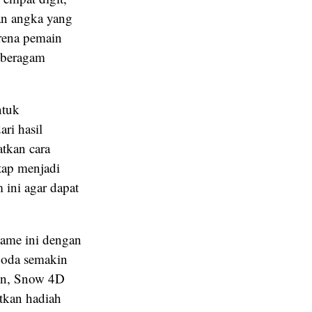
an angka yang
arena pemain
 beragam
ntuk
ri hasil
atkan cara
tap menjadi
 ini agar dapat
game ini dengan
ggoda semakin
in, Snow 4D
tkan hadiah