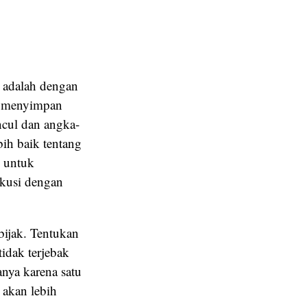
 adalah dengan
an menyimpan
ncul dan angka-
ih baik tentang
u untuk
skusi dengan
bijak. Tentukan
idak terjebak
nya karena satu
akan lebih