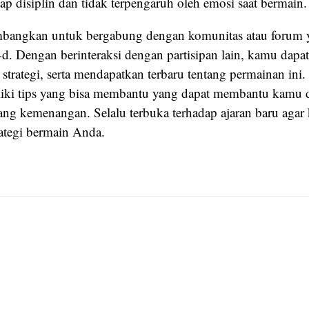
p disiplin dan tidak terpengaruh oleh emosi saat bermain.
imbangkan untuk bergabung dengan komunitas atau forum
d. Dengan berinteraksi dengan partisipan lain, kamu dapat
strategi, serta mendapatkan terbaru tentang permainan ini
liki tips yang bisa membantu yang dapat membantu kamu 
g kemenangan. Selalu terbuka terhadap ajaran baru agar 
ategi bermain Anda.