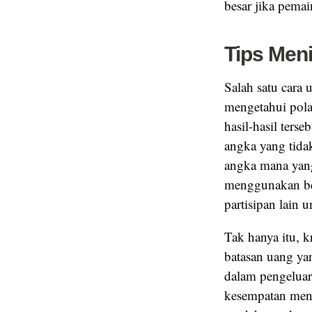
besar jika pema
Tips Men
Salah satu cara
mengetahui pola
hasil-hasil ter
angka yang tida
angka mana yang
menggunakan berb
partisipan lain
Tak hanya itu, 
batasan uang ya
dalam pengeluar
kesempatan mena