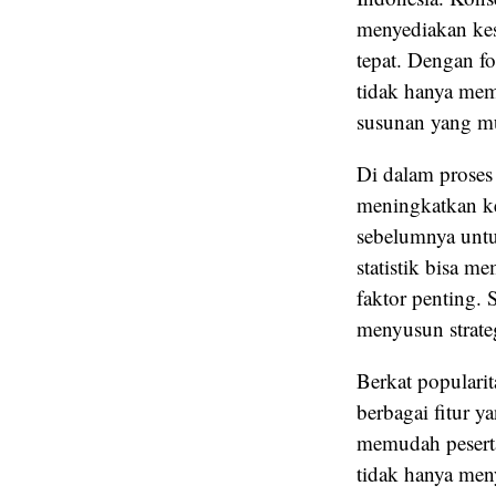
menyediakan kes
tepat. Dengan f
tidak hanya me
susunan yang mu
Di dalam proses
meningkatkan ke
sebelumnya untu
statistik bisa 
faktor penting. 
menyusun strate
Berkat populari
berbagai fitur 
memudah pesert
tidak hanya men