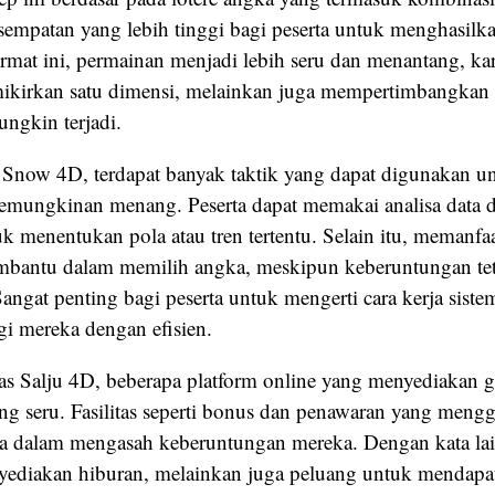
empatan yang lebih tinggi bagi peserta untuk menghasilk
ormat ini, permainan menjadi lebih seru dan menantang, k
mikirkan satu dimensi, melainkan juga mempertimbangkan
ngkin terjadi.
 Snow 4D, terdapat banyak taktik yang dapat digunakan u
mungkinan menang. Peserta dapat memakai analisa data da
k menentukan pola atau tren tertentu. Selain itu, memanfa
membantu dalam memilih angka, meskipun keberuntungan te
Sangat penting bagi peserta untuk mengerti cara kerja sistem
gi mereka dengan efisien.
tas Salju 4D, beberapa platform online yang menyediakan 
yang seru. Fasilitas seperti bonus dan penawaran yang men
a dalam mengasah keberuntungan mereka. Dengan kata la
yediakan hiburan, melainkan juga peluang untuk mendapa