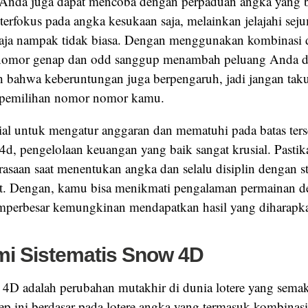
 Anda juga dapat mencoba dengan perpaduan angka yang 
 terfokus pada angka kesukaan saja, melainkan jelajahi se
ja nampak tidak biasa. Dengan menggunakan kombinasi d
ta nomor genap dan odd sanggup menambah peluang Anda 
lah bahwa keberuntungan juga berpengaruh, jadi jangan tak
a pemilihan nomor nomor kamu.
sial untuk mengatur anggaran dan mematuhi pada batas ter
 4d, pengelolaan keuangan yang baik sangat krusial. Pasti
rasaan saat menentukan angka dan selalu disiplin dengan st
t. Dengan, kamu bisa menikmati pengalaman permainan d
perbesar kemungkinan mendapatkan hasil yang diharapk
 Sistematis Snow 4D
 4D adalah perubahan mutakhir di dunia lotere yang semak
ep ini berdasar pada lotere angka yang termasuk kombinasi