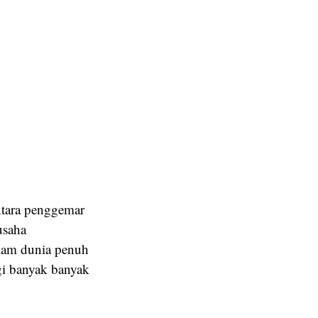
ntara penggemar
usaha
lam dunia penuh
gi banyak banyak