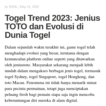
by
RAf4L
|
May 16, 2026
Togel Trend 2023: Jenius
TOTO dan Evolusi di
Dunia Togel
Dalam sejumlah waktu terakhir ini, game togel telah
menghadapi evolusi yang besar, terutama dengan
kemunculan platform online seperti yang ditawarkan
oleh jeniustoto. Masyarakat sekarang menjadi lebih
mudah dalam mengakses berbagai jenis togel, termasuk
togel Sydney, togel Singapore, togel Hongkong, dan
toto Macau. Fenomena ini tidak hanya menarik minat
para pecinta permainan, tetapi juga menciptakan
peluang fresh bagi pemain siapa saja ingin mencoba
keberuntungan diri mereka di alam digital.