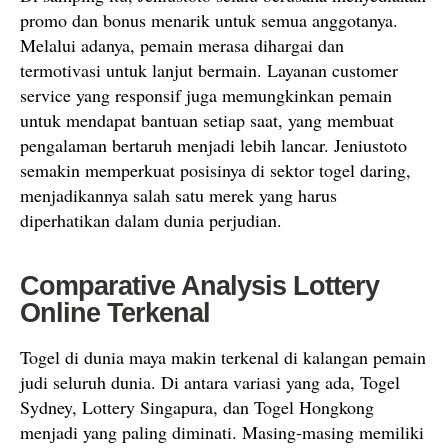
promo dan bonus menarik untuk semua anggotanya.
Melalui adanya, pemain merasa dihargai dan
termotivasi untuk lanjut bermain. Layanan customer
service yang responsif juga memungkinkan pemain
untuk mendapat bantuan setiap saat, yang membuat
pengalaman bertaruh menjadi lebih lancar. Jeniustoto
semakin memperkuat posisinya di sektor togel daring,
menjadikannya salah satu merek yang harus
diperhatikan dalam dunia perjudian.
Comparative Analysis Lottery
Online Terkenal
Togel di dunia maya makin terkenal di kalangan pemain
judi seluruh dunia. Di antara variasi yang ada, Togel
Sydney, Lottery Singapura, dan Togel Hongkong
menjadi yang paling diminati. Masing-masing memiliki