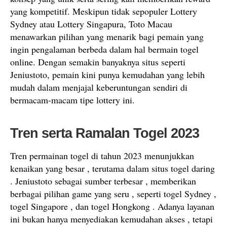
yang kompetitif. Meskipun tidak sepopuler Lottery
Sydney atau Lottery Singapura, Toto Macau
menawarkan pilihan yang menarik bagi pemain yang
ingin pengalaman berbeda dalam hal bermain togel
online. Dengan semakin banyaknya situs seperti
Jeniustoto, pemain kini punya kemudahan yang lebih
mudah dalam menjajal keberuntungan sendiri di
bermacam-macam tipe lottery ini.
Tren serta Ramalan Togel 2023
Tren permainan togel di tahun 2023 menunjukkan
kenaikan yang besar , terutama dalam situs togel daring
. Jeniustoto sebagai sumber terbesar , memberikan
berbagai pilihan game yang seru , seperti togel Sydney ,
togel Singapore , dan togel Hongkong . Adanya layanan
ini bukan hanya menyediakan kemudahan akses , tetapi