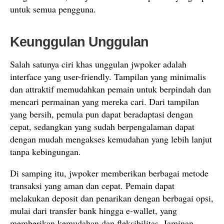
untuk semua pengguna.
Keunggulan Unggulan
Salah satunya ciri khas unggulan jwpoker adalah
interface yang user-friendly. Tampilan yang minimalis
dan attraktif memudahkan pemain untuk berpindah dan
mencari permainan yang mereka cari. Dari tampilan
yang bersih, pemula pun dapat beradaptasi dengan
cepat, sedangkan yang sudah berpengalaman dapat
dengan mudah mengakses kemudahan yang lebih lanjut
tanpa kebingungan.
Di samping itu, jwpoker memberikan berbagai metode
transaksi yang aman dan cepat. Pemain dapat
melakukan deposit dan penarikan dengan berbagai opsi,
mulai dari transfer bank hingga e-wallet, yang
memberikan kemudahan dan fleksibilitas. Jaminan