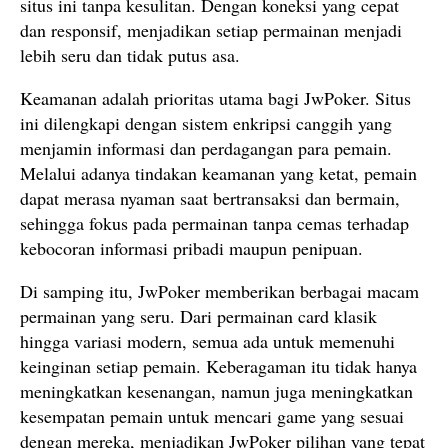
situs ini tanpa kesulitan. Dengan koneksi yang cepat
dan responsif, menjadikan setiap permainan menjadi
lebih seru dan tidak putus asa.
Keamanan adalah prioritas utama bagi JwPoker. Situs
ini dilengkapi dengan sistem enkripsi canggih yang
menjamin informasi dan perdagangan para pemain.
Melalui adanya tindakan keamanan yang ketat, pemain
dapat merasa nyaman saat bertransaksi dan bermain,
sehingga fokus pada permainan tanpa cemas terhadap
kebocoran informasi pribadi maupun penipuan.
Di samping itu, JwPoker memberikan berbagai macam
permainan yang seru. Dari permainan card klasik
hingga variasi modern, semua ada untuk memenuhi
keinginan setiap pemain. Keberagaman itu tidak hanya
meningkatkan kesenangan, namun juga meningkatkan
kesempatan pemain untuk mencari game yang sesuai
dengan mereka, menjadikan JwPoker pilihan yang tepat