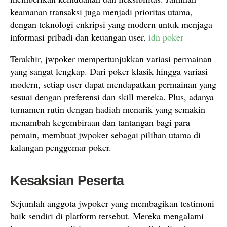
keamanan transaksi juga menjadi prioritas utama,
dengan teknologi enkripsi yang modern untuk menjaga
informasi pribadi dan keuangan user.
idn poker
Terakhir, jwpoker mempertunjukkan variasi permainan
yang sangat lengkap. Dari poker klasik hingga variasi
modern, setiap user dapat mendapatkan permainan yang
sesuai dengan preferensi dan skill mereka. Plus, adanya
turnamen rutin dengan hadiah menarik yang semakin
menambah kegembiraan dan tantangan bagi para
pemain, membuat jwpoker sebagai pilihan utama di
kalangan penggemar poker.
Kesaksian Peserta
Sejumlah anggota jwpoker yang membagikan testimoni
baik sendiri di platform tersebut. Mereka mengalami