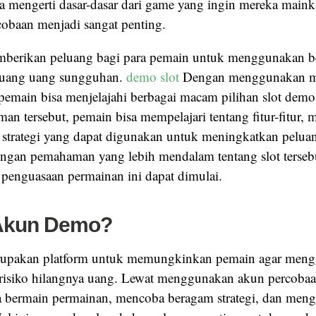
 mengerti dasar-dasar dari game yang ingin mereka mainka
cobaan menjadi sangat penting.
erikan peluang bagi para pemain untuk menggunakan b
s uang uang sungguhan.
demo slot
Dengan menggunakan me
 pemain bisa menjelajahi berbagai macam pilihan slot demo
an tersebut, pemain bisa mempelajari tentang fitur-fitur,
a strategi yang dapat digunakan untuk meningkatkan pelua
engan pemahaman yang lebih mendalam tentang slot terseb
penguasaan permainan ini dapat dimulai.
 Akun Demo?
pakan platform untuk memungkinkan pemain agar mengg
s risiko hilangnya uang. Lewat menggunakan akun percobaa
a bermain permainan, mencoba beragam strategi, dan men