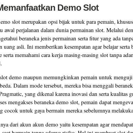
Memanfaatkan Demo Slot
mo slot merupakan opsi bijak untuk para pemain, khusu
u awal perjalanan dalam dunia permainan slot. Melalui de
etahui beraneka jenis permainan serta fitur yang ada tanp
 uang asli. Ini memberikan kesempatan agar belajar serta 
serta memahami cara kerja masing-masing slot tanpa ada
.
 slot demo maupun memungkinkan pemain untuk menguji a
erbeda. Dalam mode tersebut, mereka bisa menggali berane
 Pragmatic, yang dikenal karena inovasi dan serta kualitas gr
es mengakses beraneka demo slot, pemain dapat mengeva
g cocok untuk gaya bermain mereka sebelumnya melakukan
nya dari akun akun demo yaitu kesempatan agar mendapa
 saat bermain tanpa adanya risiko. Hal ini membuat slot d