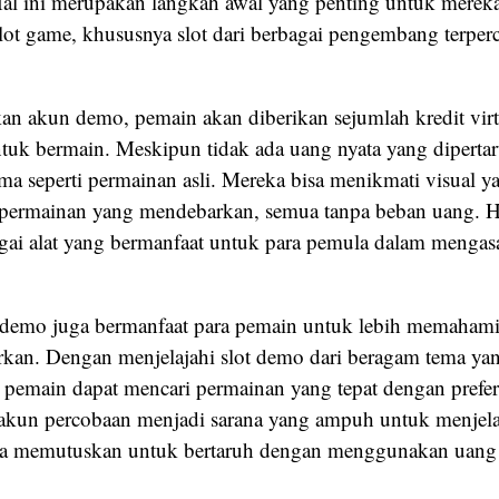
 Hal ini merupakan langkah awal yang penting untuk mereka
lot game, khususnya slot dari berbagai pengembang terperc
n akun demo, pemain akan diberikan sejumlah kredit virt
tuk bermain. Meskipun tidak ada uang nyata yang dipertar
ama seperti permainan asli. Mereka bisa menikmati visual
permainan yang mendebarkan, semua tanpa beban uang. H
gai alat yang bermanfaat untuk para pemula dalam meng
n demo juga bermanfaat para pemain untuk lebih memahami 
arkan. Dengan menjelajahi slot demo dari beragam tema yan
 pemain dapat mencari permainan yang tepat dengan prefere
akun percobaan menjadi sarana yang ampuh untuk menjelaj
ya memutuskan untuk bertaruh dengan menggunakan uang 