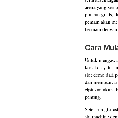
arena yang semp
putaran gratis, 
pemain akan men
bermain dengan 
Cara Mul
Untuk mengawal
kerjakan yaitu 
slot demo dari p
dan mempunyai li
ciptakan akun. 
penting.
Setelah registra
slotmachine dem