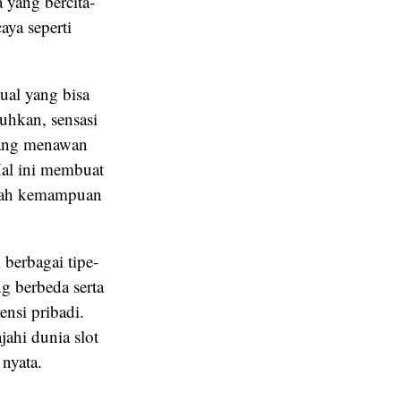
 yang bercita-
aya seperti
ual yang bisa
uhkan, sensasi
 yang menawan
al ini membuat
asah kemampuan
berbagai tipe-
g berbeda serta
nsi pribadi.
ahi dunia slot
nyata.