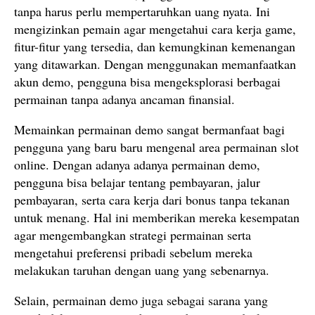
tanpa harus perlu mempertaruhkan uang nyata. Ini
mengizinkan pemain agar mengetahui cara kerja game,
fitur-fitur yang tersedia, dan kemungkinan kemenangan
yang ditawarkan. Dengan menggunakan memanfaatkan
akun demo, pengguna bisa mengeksplorasi berbagai
permainan tanpa adanya ancaman finansial.
Memainkan permainan demo sangat bermanfaat bagi
pengguna yang baru baru mengenal area permainan slot
online. Dengan adanya adanya permainan demo,
pengguna bisa belajar tentang pembayaran, jalur
pembayaran, serta cara kerja dari bonus tanpa tekanan
untuk menang. Hal ini memberikan mereka kesempatan
agar mengembangkan strategi permainan serta
mengetahui preferensi pribadi sebelum mereka
melakukan taruhan dengan uang yang sebenarnya.
Selain, permainan demo juga sebagai sarana yang