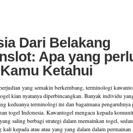
ia Dari Belakang
slot: Apa yang perl
 Kamu Ketahui
perjudian yang semakin berkembang, terminologi kawantog
ogel kian nyatanya diperbincangkan. Banyak individu yang
ng keduanya terminologi ini dan bagaimana pengaruhnya
nan togel Indonesia. Kawantogel mengacu kepada komuni
ang saling berbagi strategi dalam memainkan togel, sed
ng kali kepada atau atau yang yang dalam dalam permainan 