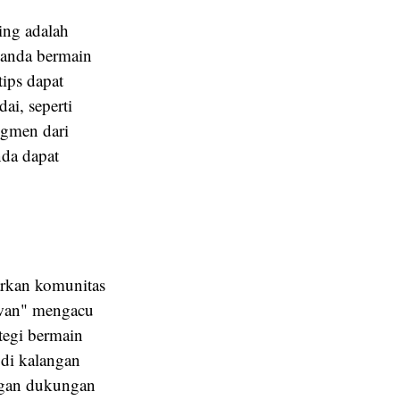
ing adalah
 anda bermain
ips dapat
ai, seperti
egmen dari
da dapat
arkan komunitas
awan" mengacu
ategi bermain
 di kalangan
ngan dukungan