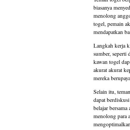
biasanya menyed
menolong anggot
togel, pemain a
mendapatkan ban
Langkah kerja 
sumber, seperti 
kawan togel dap
akurat akurat k
mereka berupay
Selain itu, tem
dapat berdiskusi
belajar bersama 
menolong para a
mengoptimalkan