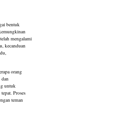
gai bentuk
ah kemungkinan
 telah mengalami
tu, kecanduan
idu,
erapa orang
i dan
ang untuk
tepat. Proses
dengan teman