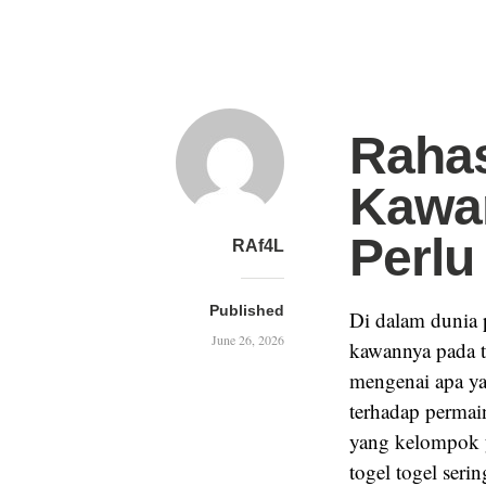
Rahas
Kawan
Perlu
RAf4L
Published
Di dalam dunia 
June 26, 2026
kawannya pada t
mengenai apa ya
terhadap permai
yang kelompok y
togel togel seri