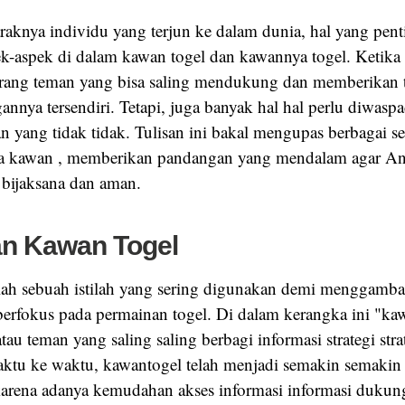
aknya individu yang terjun ke dalam dunia, hal yang pent
k-aspek di dalam kawan togel dan kawannya togel. Ketika
orang teman yang bisa saling mendukung dan memberikan t
annya tersendiri. Tetapi, juga banyak hal hal perlu diwaspad
n yang tidak tidak. Tulisan ini bakal mengupas berbagai s
rta kawan , memberikan pandangan yang mendalam agar An
bijaksana dan aman.
an Kawan Togel
ah sebuah istilah yang sering digunakan demi menggamb
berfokus pada permainan togel. Di dalam kerangka ini "k
tau teman yang saling saling berbagi informasi strategi str
waktu ke waktu, kawantogel telah menjadi semakin semakin
karena adanya kemudahan akses informasi informasi duku