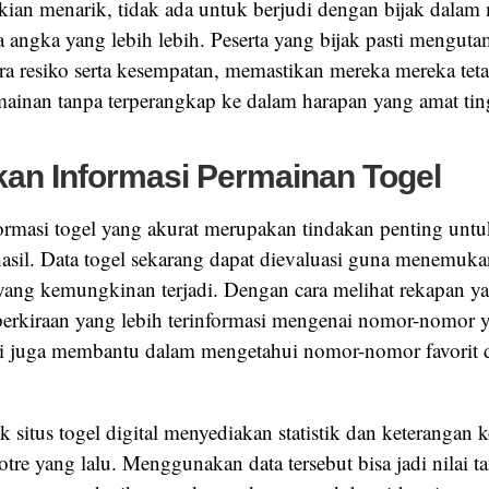
kian menarik, tidak ada untuk berjudi dengan bijak dala
 angka yang lebih lebih. Peserta yang bijak pasti mengut
ara resiko serta kesempatan, memastikan mereka mereka te
ainan tanpa terperangkap ke dalam harapan yang amat tin
an Informasi Permainan Togel
rmasi togel yang akurat merupakan tindakan penting unt
asil. Data togel sekarang dapat dievaluasi guna menemuka
ang kemungkinan terjadi. Dengan cara melihat rekapan ya
erkiraan yang lebih terinformasi mengenai nomor-nomor
i juga membantu dalam mengetahui nomor-nomor favorit d
ak situs togel digital menyediakan statistik dan keterangan
otre yang lalu. Menggunakan data tersebut bisa jadi nilai 