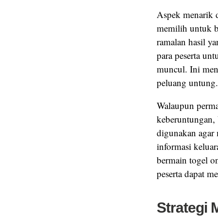
Aspek menarik d
memilih untuk b
ramalan hasil ya
para peserta un
muncul. Ini men
peluang untung.
Walaupun permai
keberuntungan, 
digunakan agar 
informasi kelua
bermain togel on
peserta dapat me
Strategi