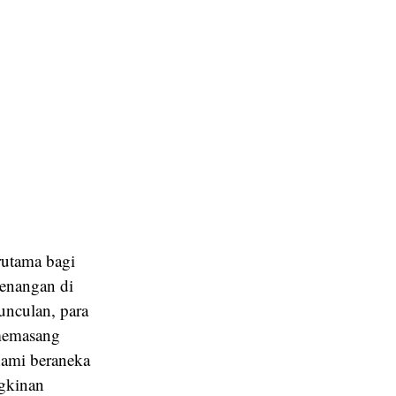
rutama bagi
enangan di
unculan, para
 memasang
hami beraneka
gkinan