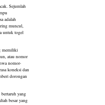
acak. Sejumlah
ampu
sa adalah
ering muncul,
a untuk togel
g memiliki
hun, atau nomor
ahwa nomor-
rasa koneksi dan
emberi dorongan
 bertaruh yang
adiah besar yang