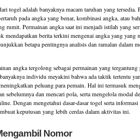
ari togel adalah banyaknya macam taruhan yang tersedia. P
ertaruh pada angka yang benar, kombinasi angka, atau ba
ng rumit. Permainan angka saat ini menjadi istilah yang ser
tuk mendapatkan berita terkini mengenai angka yang yang
unjukkan betapa pentingnya analisis dan ramalan dalam 
nan angka tergolong sebagai permainan yang tergantung
banyaknya individu meyakini bahwa ada taktik tertentu ya
meningkatkan peluang para pemain. Hal ini termasuk meng
ran sebelumnya dan mencari pola, serta mengelola modal de
line. Dengan mengetahui dasar-dasar togel serta informasi 
mbuat keputusan yang lebih cerdas dalam aktivitas ini.
 Mengambil Nomor