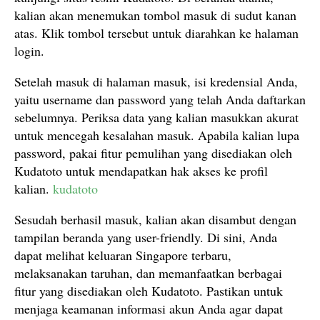
kalian akan menemukan tombol masuk di sudut kanan
atas. Klik tombol tersebut untuk diarahkan ke halaman
login.
Setelah masuk di halaman masuk, isi kredensial Anda,
yaitu username dan password yang telah Anda daftarkan
sebelumnya. Periksa data yang kalian masukkan akurat
untuk mencegah kesalahan masuk. Apabila kalian lupa
password, pakai fitur pemulihan yang disediakan oleh
Kudatoto untuk mendapatkan hak akses ke profil
kalian.
kudatoto
Sesudah berhasil masuk, kalian akan disambut dengan
tampilan beranda yang user-friendly. Di sini, Anda
dapat melihat keluaran Singapore terbaru,
melaksanakan taruhan, dan memanfaatkan berbagai
fitur yang disediakan oleh Kudatoto. Pastikan untuk
menjaga keamanan informasi akun Anda agar dapat