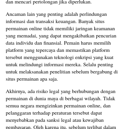
dan mencari pertolongan jika diperlukan.
Ancaman lain yang penting adalah perlindungan
informasi dan transaksi keuangan. Banyak situs
permainan online tidak memiliki jaringan keamanan
yang memadai, yang dapat mengakibatkan pencurian
data individu dan finansial. Pemain harus memilih
platform yang tepercaya dan memastikan platform
tersebut menggunakan teknologi enkripsi yang kuat
untuk melindungi informasi mereka. Selalu penting
untuk melaksanakan penelitian sebelum bergabung di
situs permainan apa saja.
Akhirnya, ada risiko legal yang berhubungan dengan
permainan di dunia maya di berbagai wilayah. Tidak
semua negara mengizinkan permainan online, dan
pelanggaran terhadap peraturan tersebut dapat
menyebabkan pada sanksi legal atau kewajiban
pembayaran. Oleh karena itu, sebelum terlibat dalam