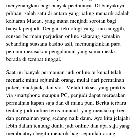
menyenangkan bagi banyak pecintanya. Di banyaknya
pilihan, salah satu di antara yang paling menarik adalah
keluaran Macau, yang mana menjadi sorotan bagi
banyak penjudi. Dengan teknologi yang kian canggih,
sensasi bermain perjudian online sekarang semakin
sebanding suasana kasino asli, memungkinkan para
pemain merasakan pengalaman yang sama meski
berada di tempat tinggal.
Saat ini banyak permainan judi online terkenal telah
menarik minat sejumlah orang, mulai dari permainan
poker, blackjack, dan slot. Melalui akses yang praktis
via smartphone maupun PC, penjudi dapat merasakan
permainan kapan saja dan di mana pun. Berita terbaru
tentang judi online terus muncul, yang mencakup tren
dan permainan yang sedang naik daun. Ayo kita jelajahi
lebih dalam tentang dunia judi online dan apa saja yang
membuatnya begitu menarik bagi sejumlah orang.