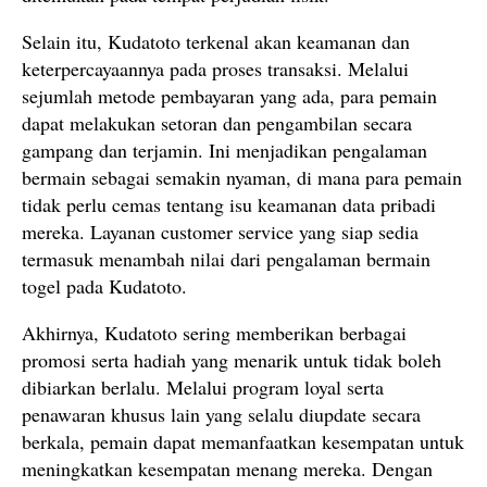
Selain itu, Kudatoto terkenal akan keamanan dan
keterpercayaannya pada proses transaksi. Melalui
sejumlah metode pembayaran yang ada, para pemain
dapat melakukan setoran dan pengambilan secara
gampang dan terjamin. Ini menjadikan pengalaman
bermain sebagai semakin nyaman, di mana para pemain
tidak perlu cemas tentang isu keamanan data pribadi
mereka. Layanan customer service yang siap sedia
termasuk menambah nilai dari pengalaman bermain
togel pada Kudatoto.
Akhirnya, Kudatoto sering memberikan berbagai
promosi serta hadiah yang menarik untuk tidak boleh
dibiarkan berlalu. Melalui program loyal serta
penawaran khusus lain yang selalu diupdate secara
berkala, pemain dapat memanfaatkan kesempatan untuk
meningkatkan kesempatan menang mereka. Dengan