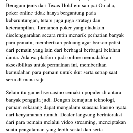
Beragam jenis dari Texas Hold’em sampai Omaha,
poker online tidak hanya bergantung pada
keberuntungan, tetapi juga juga strategi dan
keterampilan. Turnamen poker yang diadakan
diselenggarakan secara rutin menarik perhatian banyak
para pemain, memberikan peluang agar berkompetisi
dari pemain yang lain dari berbagai berbagai belahan
dunia. Adanya platform judi online memudahkan
aksesibilitas untuk permainan ini, memberikan
kemudahan para pemain untuk ikut serta setiap saat
serta di mana saja.
Selain itu game live casino semakin populer di antara
banyak penggila judi. Dengan kemajuan teknologi,
pemain sekarang dapat mengalami suasana kasino nyata
dari kenyamanan rumah. Dealer langsung berinteraksi
dari para pemain melalui video streaming, menciptakan
suatu pengalaman yang lebih sosial dan serta