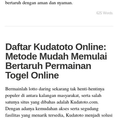
bertaruh dengan aman dan nyaman.
625 Words
Daftar Kudatoto Online:
Metode Mudah Memulai
Bertaruh Permainan
Togel Online
Bermainlah lotto daring sekarang tak henti-hentinya
populer di antara kalangan masyarakat, serta salah
satunya situs yang dibahas adalah Kudatoto.com.
Dengan adanya kemudahan akses serta segudang
fasilitas yang menarik tersedia, Kudatoto menjadi solusi