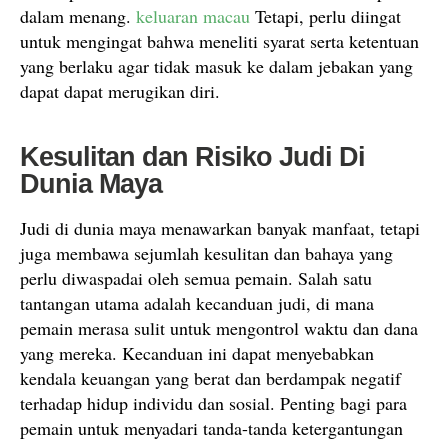
dalam menang.
keluaran macau
Tetapi, perlu diingat
untuk mengingat bahwa meneliti syarat serta ketentuan
yang berlaku agar tidak masuk ke dalam jebakan yang
dapat dapat merugikan diri.
Kesulitan dan Risiko Judi Di
Dunia Maya
Judi di dunia maya menawarkan banyak manfaat, tetapi
juga membawa sejumlah kesulitan dan bahaya yang
perlu diwaspadai oleh semua pemain. Salah satu
tantangan utama adalah kecanduan judi, di mana
pemain merasa sulit untuk mengontrol waktu dan dana
yang mereka. Kecanduan ini dapat menyebabkan
kendala keuangan yang berat dan berdampak negatif
terhadap hidup individu dan sosial. Penting bagi para
pemain untuk menyadari tanda-tanda ketergantungan