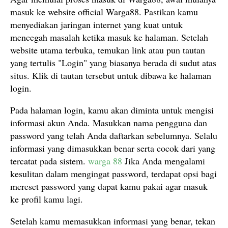
masuk ke website official Warga88. Pastikan kamu
menyediakan jaringan internet yang kuat untuk
mencegah masalah ketika masuk ke halaman. Setelah
website utama terbuka, temukan link atau pun tautan
yang tertulis "Login" yang biasanya berada di sudut atas
situs. Klik di tautan tersebut untuk dibawa ke halaman
login.
Pada halaman login, kamu akan diminta untuk mengisi
informasi akun Anda. Masukkan nama pengguna dan
password yang telah Anda daftarkan sebelumnya. Selalu
informasi yang dimasukkan benar serta cocok dari yang
tercatat pada sistem.
warga 88
Jika Anda mengalami
kesulitan dalam mengingat password, terdapat opsi bagi
mereset password yang dapat kamu pakai agar masuk
ke profil kamu lagi.
Setelah kamu memasukkan informasi yang benar, tekan