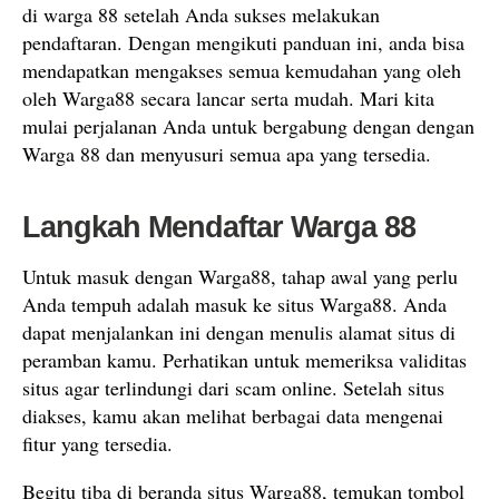
di warga 88 setelah Anda sukses melakukan
pendaftaran. Dengan mengikuti panduan ini, anda bisa
mendapatkan mengakses semua kemudahan yang oleh
oleh Warga88 secara lancar serta mudah. Mari kita
mulai perjalanan Anda untuk bergabung dengan dengan
Warga 88 dan menyusuri semua apa yang tersedia.
Langkah Mendaftar Warga 88
Untuk masuk dengan Warga88, tahap awal yang perlu
Anda tempuh adalah masuk ke situs Warga88. Anda
dapat menjalankan ini dengan menulis alamat situs di
peramban kamu. Perhatikan untuk memeriksa validitas
situs agar terlindungi dari scam online. Setelah situs
diakses, kamu akan melihat berbagai data mengenai
fitur yang tersedia.
Begitu tiba di beranda situs Warga88, temukan tombol