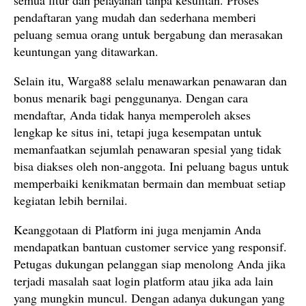
semua fitur dan pelayanan tanpa kesulitan. Proses
pendaftaran yang mudah dan sederhana memberi
peluang semua orang untuk bergabung dan merasakan
keuntungan yang ditawarkan.
Selain itu, Warga88 selalu menawarkan penawaran dan
bonus menarik bagi penggunanya. Dengan cara
mendaftar, Anda tidak hanya memperoleh akses
lengkap ke situs ini, tetapi juga kesempatan untuk
memanfaatkan sejumlah penawaran spesial yang tidak
bisa diakses oleh non-anggota. Ini peluang bagus untuk
memperbaiki kenikmatan bermain dan membuat setiap
kegiatan lebih bernilai.
Keanggotaan di Platform ini juga menjamin Anda
mendapatkan bantuan customer service yang responsif.
Petugas dukungan pelanggan siap menolong Anda jika
terjadi masalah saat login platform atau jika ada lain
yang mungkin muncul. Dengan adanya dukungan yang