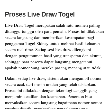
Proses Live Draw Togel
Live Draw Togel merupakan salah satu momen paling
ditunggu-tunggu oleh para pemain. Proses ini dilakukan
secara langsung dan memberikan kesempatan bagi
penggemar Togel Sidney untuk melihat hasil keluaran
secara real-time. Setiap sesi live draw dilengkapi
dengan pengumuman hasil yang transparan dan akurat,
sehingga para peserta dapat langsung mengetahui
apakah nomor yang mereka pasang menang atau tidak.
Dalam setiap live draw, sistem akan mengambil nomor
secara acak dari mesin undian yang telah disiapkan.
Proses ini dilakukan dengan teknologi canggih yang
menjamin keadilan dan keamanan. Penonton bisa
menyaksikan secara langsung bagaimana nomor-nomor
tersebut ditarik, memberikan pengalaman yang