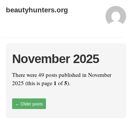
beautyhunters.org
November 2025
There were 49 posts published in November
1
5
2025 (this is page
of
).
←
Older posts