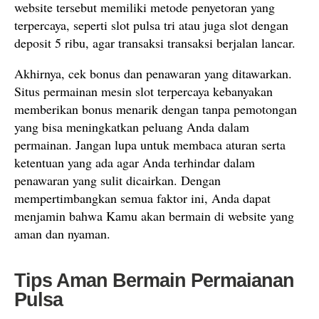
website tersebut memiliki metode penyetoran yang
terpercaya, seperti slot pulsa tri atau juga slot dengan
deposit 5 ribu, agar transaksi transaksi berjalan lancar.
Akhirnya, cek bonus dan penawaran yang ditawarkan.
Situs permainan mesin slot terpercaya kebanyakan
memberikan bonus menarik dengan tanpa pemotongan
yang bisa meningkatkan peluang Anda dalam
permainan. Jangan lupa untuk membaca aturan serta
ketentuan yang ada agar Anda terhindar dalam
penawaran yang sulit dicairkan. Dengan
mempertimbangkan semua faktor ini, Anda dapat
menjamin bahwa Kamu akan bermain di website yang
aman dan nyaman.
Tips Aman Bermain Permaianan
Pulsa