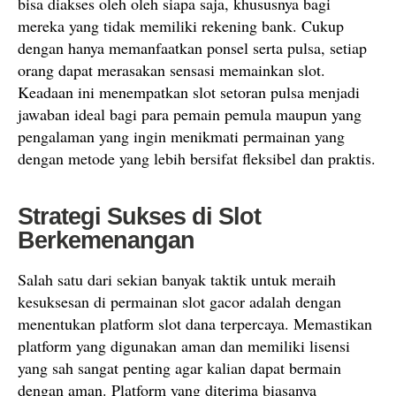
bisa diakses oleh oleh siapa saja, khususnya bagi
mereka yang tidak memiliki rekening bank. Cukup
dengan hanya memanfaatkan ponsel serta pulsa, setiap
orang dapat merasakan sensasi memainkan slot.
Keadaan ini menempatkan slot setoran pulsa menjadi
jawaban ideal bagi para pemain pemula maupun yang
pengalaman yang ingin menikmati permainan yang
dengan metode yang lebih bersifat fleksibel dan praktis.
Strategi Sukses di Slot
Berkemenangan
Salah satu dari sekian banyak taktik untuk meraih
kesuksesan di permainan slot gacor adalah dengan
menentukan platform slot dana terpercaya. Memastikan
platform yang digunakan aman dan memiliki lisensi
yang sah sangat penting agar kalian dapat bermain
dengan aman. Platform yang diterima biasanya