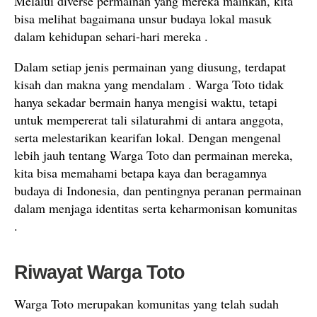
Melalui diverse permainan yang mereka mainkan, kita
bisa melihat bagaimana unsur budaya lokal masuk
dalam kehidupan sehari-hari mereka .
Dalam setiap jenis permainan yang diusung, terdapat
kisah dan makna yang mendalam . Warga Toto tidak
hanya sekadar bermain hanya mengisi waktu, tetapi
untuk mempererat tali silaturahmi di antara anggota,
serta melestarikan kearifan lokal. Dengan mengenal
lebih jauh tentang Warga Toto dan permainan mereka,
kita bisa memahami betapa kaya dan beragamnya
budaya di Indonesia, dan pentingnya peranan permainan
dalam menjaga identitas serta keharmonisan komunitas
.
Riwayat Warga Toto
Warga Toto merupakan komunitas yang telah sudah