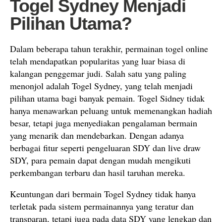
Togel Sydney Menjadi
Pilihan Utama?
Dalam beberapa tahun terakhir, permainan togel online
telah mendapatkan popularitas yang luar biasa di
kalangan penggemar judi. Salah satu yang paling
menonjol adalah Togel Sydney, yang telah menjadi
pilihan utama bagi banyak pemain. Togel Sidney tidak
hanya menawarkan peluang untuk memenangkan hadiah
besar, tetapi juga menyediakan pengalaman bermain
yang menarik dan mendebarkan. Dengan adanya
berbagai fitur seperti pengeluaran SDY dan live draw
SDY, para pemain dapat dengan mudah mengikuti
perkembangan terbaru dan hasil taruhan mereka.
Keuntungan dari bermain Togel Sydney tidak hanya
terletak pada sistem permainannya yang teratur dan
transparan, tetapi juga pada data SDY yang lengkap dan