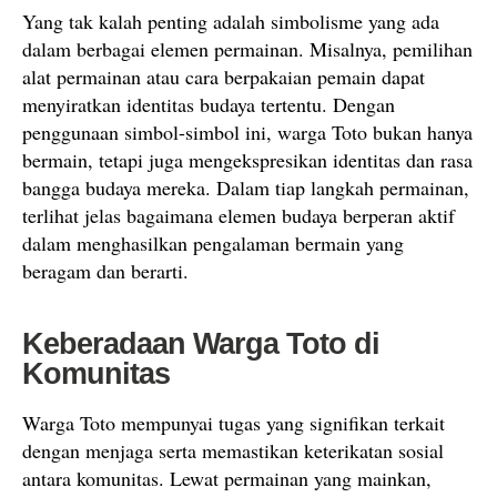
Yang tak kalah penting adalah simbolisme yang ada
dalam berbagai elemen permainan. Misalnya, pemilihan
alat permainan atau cara berpakaian pemain dapat
menyiratkan identitas budaya tertentu. Dengan
penggunaan simbol-simbol ini, warga Toto bukan hanya
bermain, tetapi juga mengekspresikan identitas dan rasa
bangga budaya mereka. Dalam tiap langkah permainan,
terlihat jelas bagaimana elemen budaya berperan aktif
dalam menghasilkan pengalaman bermain yang
beragam dan berarti.
Keberadaan Warga Toto di
Komunitas
Warga Toto mempunyai tugas yang signifikan terkait
dengan menjaga serta memastikan keterikatan sosial
antara komunitas. Lewat permainan yang mainkan,