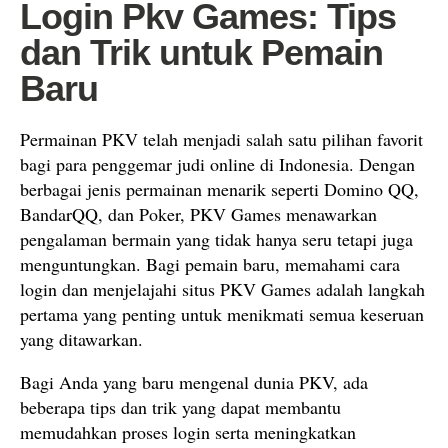
Login Pkv Games: Tips
dan Trik untuk Pemain
Baru
Permainan PKV telah menjadi salah satu pilihan favorit
bagi para penggemar judi online di Indonesia. Dengan
berbagai jenis permainan menarik seperti Domino QQ,
BandarQQ, dan Poker, PKV Games menawarkan
pengalaman bermain yang tidak hanya seru tetapi juga
menguntungkan. Bagi pemain baru, memahami cara
login dan menjelajahi situs PKV Games adalah langkah
pertama yang penting untuk menikmati semua keseruan
yang ditawarkan.
Bagi Anda yang baru mengenal dunia PKV, ada
beberapa tips dan trik yang dapat membantu
memudahkan proses login serta meningkatkan