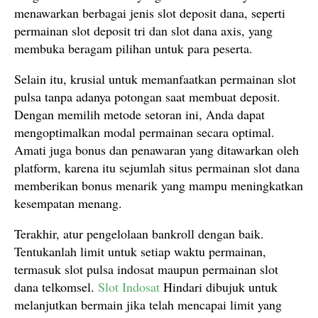
menawarkan berbagai jenis slot deposit dana, seperti
permainan slot deposit tri dan slot dana axis, yang
membuka beragam pilihan untuk para peserta.
Selain itu, krusial untuk memanfaatkan permainan slot
pulsa tanpa adanya potongan saat membuat deposit.
Dengan memilih metode setoran ini, Anda dapat
mengoptimalkan modal permainan secara optimal.
Amati juga bonus dan penawaran yang ditawarkan oleh
platform, karena itu sejumlah situs permainan slot dana
memberikan bonus menarik yang mampu meningkatkan
kesempatan menang.
Terakhir, atur pengelolaan bankroll dengan baik.
Tentukanlah limit untuk setiap waktu permainan,
termasuk slot pulsa indosat maupun permainan slot
dana telkomsel.
Slot Indosat
Hindari dibujuk untuk
melanjutkan bermain jika telah mencapai limit yang