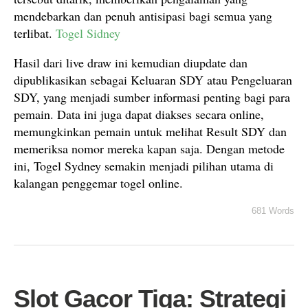
mendebarkan dan penuh antisipasi bagi semua yang
terlibat.
Togel Sidney
Hasil dari live draw ini kemudian diupdate dan
dipublikasikan sebagai Keluaran SDY atau Pengeluaran
SDY, yang menjadi sumber informasi penting bagi para
pemain. Data ini juga dapat diakses secara online,
memungkinkan pemain untuk melihat Result SDY dan
memeriksa nomor mereka kapan saja. Dengan metode
ini, Togel Sydney semakin menjadi pilihan utama di
kalangan penggemar togel online.
681 Words
Slot Gacor Tiga: Strategi