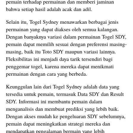
pemain terhadap permainan dan memberi jaminan
bahwa setiap hasil adalah acak dan adil.
Selain itu, Togel Sydney menawarkan berbagai jenis
permainan yang dapat diakses oleh semua kalangan.
Dengan banyaknya variasi dalam permainan Togel SDY,
pemain dapat memilih sesuai dengan preferensi masing-
masing, baik itu Toto SDY maupun variasi lainnya.
Fleksibilitas ini menjadi daya tarik tersendiri bagi
penggemar togel, karena mereka dapat menikmati
permainan dengan cara yang berbeda.
Keunggulan lain dari Togel Sydney adalah data yang
tersedia untuk pemain, termasuk Data SDY dan Result
SDY. Informasi ini membantu pemain dalam
menganalisis dan membuat prediksi yang lebih baik.
Dengan akses mudah ke pengeluaran SDY sebelumnya,
pemain dapat meningkatkan strategi mereka dan
mendapatkan pengalaman bermain yang lebih