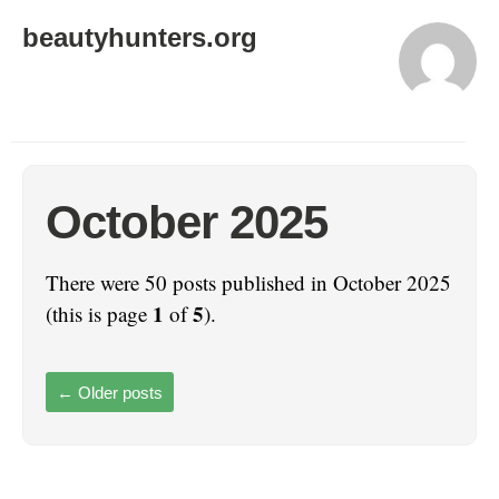
beautyhunters.org
October 2025
There were 50 posts published in October 2025
1
5
(this is page
of
).
←
Older posts