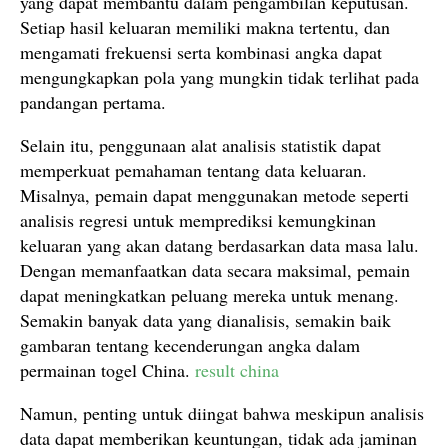
yang dapat membantu dalam pengambilan keputusan.
Setiap hasil keluaran memiliki makna tertentu, dan
mengamati frekuensi serta kombinasi angka dapat
mengungkapkan pola yang mungkin tidak terlihat pada
pandangan pertama.
Selain itu, penggunaan alat analisis statistik dapat
memperkuat pemahaman tentang data keluaran.
Misalnya, pemain dapat menggunakan metode seperti
analisis regresi untuk memprediksi kemungkinan
keluaran yang akan datang berdasarkan data masa lalu.
Dengan memanfaatkan data secara maksimal, pemain
dapat meningkatkan peluang mereka untuk menang.
Semakin banyak data yang dianalisis, semakin baik
gambaran tentang kecenderungan angka dalam
permainan togel China.
result china
Namun, penting untuk diingat bahwa meskipun analisis
data dapat memberikan keuntungan, tidak ada jaminan