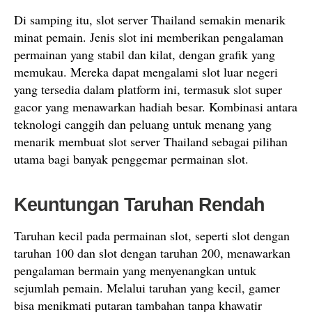
Di samping itu, slot server Thailand semakin menarik
minat pemain. Jenis slot ini memberikan pengalaman
permainan yang stabil dan kilat, dengan grafik yang
memukau. Mereka dapat mengalami slot luar negeri
yang tersedia dalam platform ini, termasuk slot super
gacor yang menawarkan hadiah besar. Kombinasi antara
teknologi canggih dan peluang untuk menang yang
menarik membuat slot server Thailand sebagai pilihan
utama bagi banyak penggemar permainan slot.
Keuntungan Taruhan Rendah
Taruhan kecil pada permainan slot, seperti slot dengan
taruhan 100 dan slot dengan taruhan 200, menawarkan
pengalaman bermain yang menyenangkan untuk
sejumlah pemain. Melalui taruhan yang kecil, gamer
bisa menikmati putaran tambahan tanpa khawatir