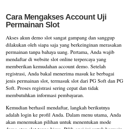
Cara Mengakses Account Uji
Permainan Slot
Akses akun demo slot sangat gampang dan sanggup
dilakukan oleh siapa saja yang berkeinginan merasakan
permainan tanpa bahaya uang. Pertama, Anda wajib
mendaftar di website slot online terpercaya yang
memberikan kemudahan account demo. Setelah
registrasi, Anda bakal menerima masuk ke berbagai
jenis permainan slot, termasuk slot dari PG Soft dan PG
Soft. Proses registrasi sering cepat dan tidak
membutuhkan informasi pembayaran.
Kemudian berhasil mendaftar, langkah berikutnya
adalah login ke profil Anda. Dalam menu utama, Anda
akan menemukan pilihan untuk menentukan mode