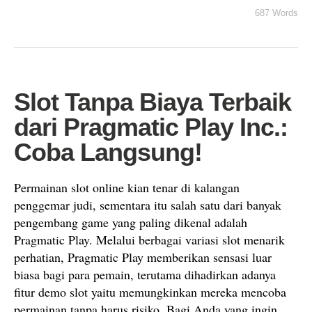
687 Words
Slot Tanpa Biaya Terbaik
dari Pragmatic Play Inc.:
Coba Langsung!
Permainan slot online kian tenar di kalangan
penggemar judi, sementara itu salah satu dari banyak
pengembang game yang paling dikenal adalah
Pragmatic Play. Melalui berbagai variasi slot menarik
perhatian, Pragmatic Play memberikan sensasi luar
biasa bagi para pemain, terutama dihadirkan adanya
fitur demo slot yaitu memungkinkan mereka mencoba
permainan tanpa harus risiko. Bagi Anda yang ingin