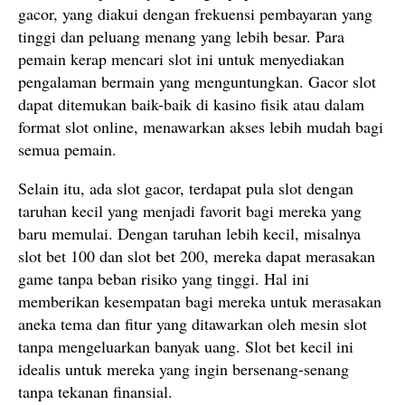
gacor, yang diakui dengan frekuensi pembayaran yang
tinggi dan peluang menang yang lebih besar. Para
pemain kerap mencari slot ini untuk menyediakan
pengalaman bermain yang menguntungkan. Gacor slot
dapat ditemukan baik-baik di kasino fisik atau dalam
format slot online, menawarkan akses lebih mudah bagi
semua pemain.
Selain itu, ada slot gacor, terdapat pula slot dengan
taruhan kecil yang menjadi favorit bagi mereka yang
baru memulai. Dengan taruhan lebih kecil, misalnya
slot bet 100 dan slot bet 200, mereka dapat merasakan
game tanpa beban risiko yang tinggi. Hal ini
memberikan kesempatan bagi mereka untuk merasakan
aneka tema dan fitur yang ditawarkan oleh mesin slot
tanpa mengeluarkan banyak uang. Slot bet kecil ini
idealis untuk mereka yang ingin bersenang-senang
tanpa tekanan finansial.