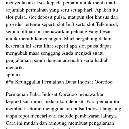
menyediakan akses kepada pemain untuk menikmati
sejumlah permainan yang seru setiap hari. Apakah itu
slot pulsa, slot deposit pulsa, maupun slot khusus dari
provider tertentu seperti slot Im3 serta slot Telkomsel,
semua pilihan ini menawarkan peluang yang besar
untuk meraih kemenangan. Mari bergabung dalam
keseruan ini serta lihat seperti apa slot pulsa dapat
mengubah masa senggang Anda menjadi suatu
pengalaman penuh dengan adrenalin serta hadiah
menarik.
spintax
### Keunggulan Permainan Dana Indosat Ooredoo
Permainan Pulsa Indosat Ooredoo menawarkan
kepraktisan untuk melakukan deposit. Para pemain itu
membuat setoran menggunakan pulsa Indosat langsung
tanpa repot mencari-cari metode pembayaran lainnya.
Cara ini mudah dan rampung membuat pengalaman