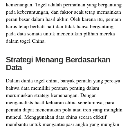
kemenangan. Togel adalah permainan yang bergantung
pada keberuntungan, dan faktor acak tetap memainkan
peran besar dalam hasil akhir. Oleh karena itu, pemain
harus tetap berhati-hati dan tidak hanya bergantung
pada data semata untuk menentukan pilihan mereka
dalam togel China.
Strategi Menang Berdasarkan
Data
Dalam dunia togel china, banyak pemain yang percaya
bahwa data memiliki peranan penting dalam
merumuskan strategi kemenangan. Dengan
menganalisis hasil keluaran china sebelumnya, para
pemain dapat menemukan pola atau tren yang mungkin
muncul. Menggunakan data china secara efektif
membantu untuk mengantisipasi angka yang mungkin