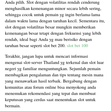
Anda pilih. Slot dengan volatilitas rendah cenderung
menghasilkan kemenangan minor secara lebih sering,
sehingga cocok untuk pemain yg ingin berlama-lama
dalam waktu lama dengan taruhan kecil. Sementara itu,
slot dengan volatilitas besar mungkin memberikan
kemenangan besar tetapi dengan frekuensi yang lebih
rendah, ideal bagi Anda yg mau berisiko dengan
taruhan besar seperti slot bet 200.
slot bet 100
Terakhir, jangan lupa untuk mencari informasi
mengenai slot-server Thailand yg terkenal dan slot luar
negeri yg familiar menguntungkan. Sejumlah pemain
membagikan pengalaman dan tips tentang mesin mana
yang menawarkan hasil terbaik. Bergabung dengan
komunitas atau forum online bisa menyokong anda
menemukan rekomendasi yang tepat dan membuat
keputusan yang cerdas saat menentukan slot untuk
bermain.