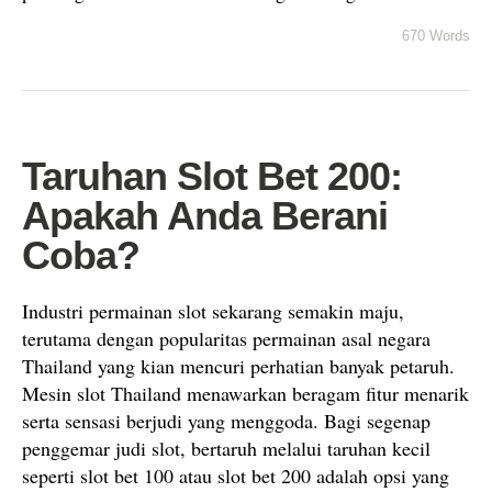
670 Words
Taruhan Slot Bet 200:
Apakah Anda Berani
Coba?
Industri permainan slot sekarang semakin maju,
terutama dengan popularitas permainan asal negara
Thailand yang kian mencuri perhatian banyak petaruh.
Mesin slot Thailand menawarkan beragam fitur menarik
serta sensasi berjudi yang menggoda. Bagi segenap
penggemar judi slot, bertaruh melalui taruhan kecil
seperti slot bet 100 atau slot bet 200 adalah opsi yang