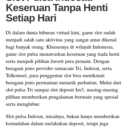
Keseruan Tanpa Henti
Setiap Hari
Di dalam dunia hiburan virtual kini, game slot sudah
menjadi salah satu aktivitas yang sangat amat dikenal
bagi banyak orang. Khususnya di wilayah Indonesia,
game slot pulsa menawarkan keseruan yang tiada henti
serta menjadi pilihan favorit para pemain. Dengan
beragam jenis provider semacam Tri, Indosat, serta
Telkomsel, para penggemar slot bisa menikmati
beragam jenis permainan menarik perhatian. Mulai dari
slot pulsa Tri sampai slot deposit Im3, masing-masing
pilihan memberikan pengalaman bermain yang spesial
serta menghibur.
Slot pulsa Indosat, misalnya, bukan hanya memberikan
kemudahan dalam melakukan deposit, tetapi juga