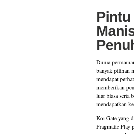
Pintu
Manis
Penu
Dunia permainan
banyak pilihan 
mendapat perhat
memberikan pen
luar biasa sert
mendapatkan k
Koi Gate yang d
Pragmatic Play p