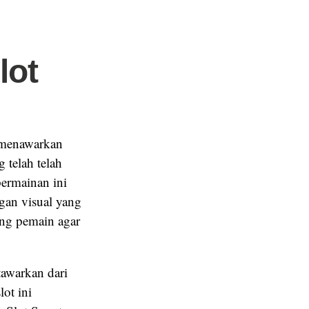
lot
 menawarkan
 telah telah
permainan ini
an visual yang
ang pemain agar
tawarkan dari
ot ini