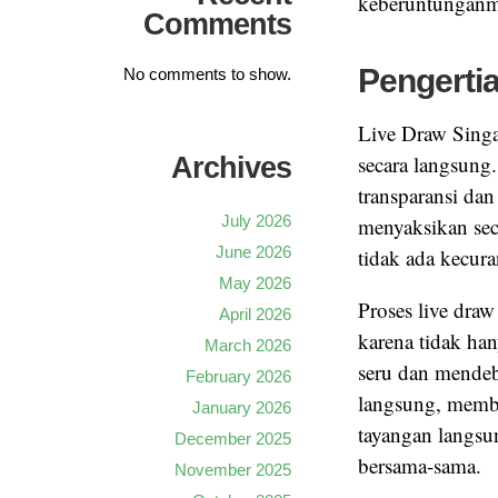
keberuntunganmu
Comments
Pengerti
No comments to show.
Live Draw Singa
secara langsung
Archives
transparansi dan
July 2026
menyaksikan sec
June 2026
tidak ada kecur
May 2026
Proses live dra
April 2026
karena tidak ha
March 2026
seru dan mendeb
February 2026
langsung, membu
January 2026
tayangan langsu
December 2025
bersama-sama.
November 2025