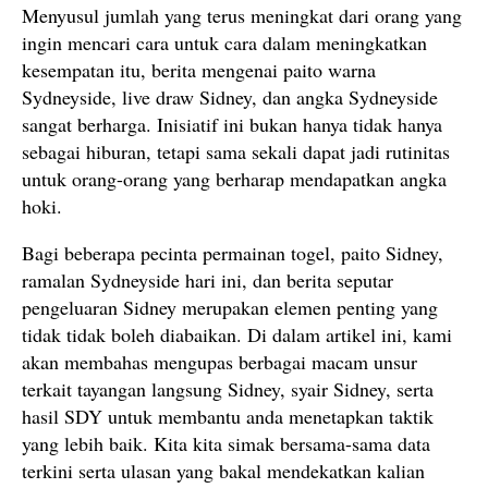
Menyusul jumlah yang terus meningkat dari orang yang
ingin mencari cara untuk cara dalam meningkatkan
kesempatan itu, berita mengenai paito warna
Sydneyside, live draw Sidney, dan angka Sydneyside
sangat berharga. Inisiatif ini bukan hanya tidak hanya
sebagai hiburan, tetapi sama sekali dapat jadi rutinitas
untuk orang-orang yang berharap mendapatkan angka
hoki.
Bagi beberapa pecinta permainan togel, paito Sidney,
ramalan Sydneyside hari ini, dan berita seputar
pengeluaran Sidney merupakan elemen penting yang
tidak tidak boleh diabaikan. Di dalam artikel ini, kami
akan membahas mengupas berbagai macam unsur
terkait tayangan langsung Sidney, syair Sidney, serta
hasil SDY untuk membantu anda menetapkan taktik
yang lebih baik. Kita kita simak bersama-sama data
terkini serta ulasan yang bakal mendekatkan kalian