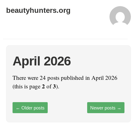
beautyhunters.org
April 2026
There were 24 posts published in April 2026
2
3
(this is page
of
).
←
Older posts
Newer posts
→