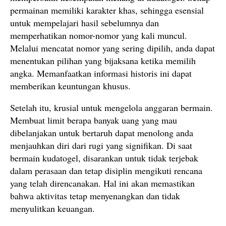
permainan memiliki karakter khas, sehingga esensial
untuk mempelajari hasil sebelumnya dan
memperhatikan nomor-nomor yang kali muncul.
Melalui mencatat nomor yang sering dipilih, anda dapat
menentukan pilihan yang bijaksana ketika memilih
angka. Memanfaatkan informasi historis ini dapat
memberikan keuntungan khusus.
Setelah itu, krusial untuk mengelola anggaran bermain.
Membuat limit berapa banyak uang yang mau
dibelanjakan untuk bertaruh dapat menolong anda
menjauhkan diri dari rugi yang signifikan. Di saat
bermain kudatogel, disarankan untuk tidak terjebak
dalam perasaan dan tetap disiplin mengikuti rencana
yang telah direncanakan. Hal ini akan memastikan
bahwa aktivitas tetap menyenangkan dan tidak
menyulitkan keuangan.