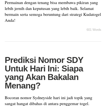
Permainan dengan tenang bisa membawa pikiran yang
lebih jernih dan keputusan yang lebih baik. Selamat
bermain serta semoga beruntung dari strategi Kudatogel
Anda!
601 Words
Prediksi Nomor SDY
Untuk Hari Ini: Siapa
yang Akan Bakalan
Menang?
Bocoran nomor Sydneyside hari ini jadi topik yang
sangat hangat dibahas di antara penggemar togel.