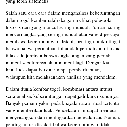
yang lebih sistematis
Salah satu cara cara dalam menganalisis keberuntungan
dalam togel kembar ialah dengan melihat pola-pola
historis dari yang muncul sering muncul. Pemain sering
mencari angka yang sering muncul atau yang dipercaya
membawa keberuntungan. Tetapi, penting untuk diingat
bahwa bahwa permainan ini adalah permainan, di mana
tidak ada jaminan bahwa angka angka yang pernah
muncul sebelumnya akan muncul lagi. Dengan kata
lain, luck dapat bersinar tanpa pemberitahuan,
walaupun kita melaksanakan analisis yang mendalam.
Dalam dunia kembar togel, kombinasi antara intuisi
serta analisis keberuntungan dapat jadi kunci kuncinya.
Banyak pemain yakin pada khayalan atau ritual tertentu
yang memberikan luck. Pendekatan ini dapat menjadi
menyenangkan dan meningkatkan pengalaman. Namun,
penting untuk disadari bahwa keberuntungan tidak