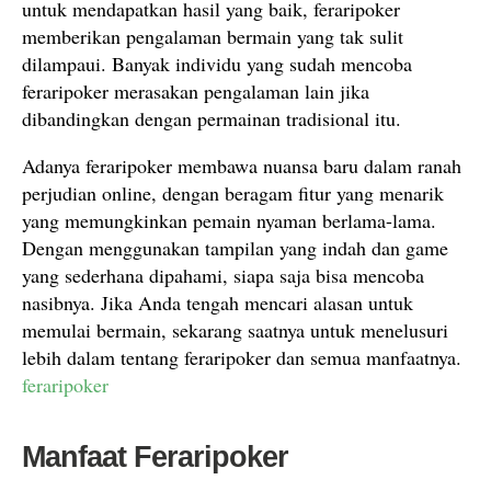
untuk mendapatkan hasil yang baik, feraripoker
memberikan pengalaman bermain yang tak sulit
dilampaui. Banyak individu yang sudah mencoba
feraripoker merasakan pengalaman lain jika
dibandingkan dengan permainan tradisional itu.
Adanya feraripoker membawa nuansa baru dalam ranah
perjudian online, dengan beragam fitur yang menarik
yang memungkinkan pemain nyaman berlama-lama.
Dengan menggunakan tampilan yang indah dan game
yang sederhana dipahami, siapa saja bisa mencoba
nasibnya. Jika Anda tengah mencari alasan untuk
memulai bermain, sekarang saatnya untuk menelusuri
lebih dalam tentang feraripoker dan semua manfaatnya.
feraripoker
Manfaat Feraripoker