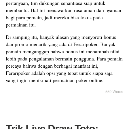
pertanyaan, tim dukungan senantiasa siap untuk
membantu. Hal ini menawarkan rasa aman dan nyaman
bagi para pemain, jadi mereka bisa fokus pada
permainan itu.
Di samping itu, banyak ulasan yang menyoroti bonus
dan promo menarik yang ada di Feraripoker. Banyak
pemain menganggap bahwa bonus ini menambah nilai
lebih pada pengalaman bermain pengguna. Para pemain
percaya bahwa dengan berbagai manfaat ini,
Feraripoker adalah opsi yang tepat untuk siapa saja
yang ingin menikmati permainan poker online.
559 Words
Trik Live Draw Toto: