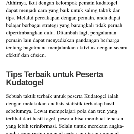
Akhirnya, ikut dengan kelompok pemain kudatogel
dapat menjadi cara yang baik untuk saling taktik dan
tips. Melalui percakapan dengan pemain, anda dapat
belajar berbagai strategi yang barangkali tidak pernah
dipertimbangkan dulu. Ditambah lagi, pengalaman
pemain lain dapat menyediakan pandangan berharga
tentang bagaimana menjalankan aktivitas dengan secara
efektif dan efisien.
Tips Terbaik untuk Peserta
Kudatogel
Sebuah taktik terbaik untuk peserta Kudatogel ialah
dengan melakukan analisis statistik terhadap hasil
sebelumnya. Lewat mempelajari pola dan tren yang
terlihat dari hasil togel, peserta bisa membuat tebakan
yang lebih terinformasi. Selalu untuk merekam angka-
angka yang sering muncul serta yang jarang muncul.