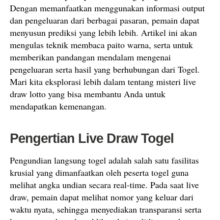
Dengan memanfaatkan menggunakan informasi output
dan pengeluaran dari berbagai pasaran, pemain dapat
menyusun prediksi yang lebih lebih. Artikel ini akan
mengulas teknik membaca paito warna, serta untuk
memberikan pandangan mendalam mengenai
pengeluaran serta hasil yang berhubungan dari Togel.
Mari kita eksplorasi lebih dalam tentang misteri live
draw lotto yang bisa membantu Anda untuk
mendapatkan kemenangan.
Pengertian Live Draw Togel
Pengundian langsung togel adalah salah satu fasilitas
krusial yang dimanfaatkan oleh peserta togel guna
melihat angka undian secara real-time. Pada saat live
draw, pemain dapat melihat nomor yang keluar dari
waktu nyata, sehingga menyediakan transparansi serta