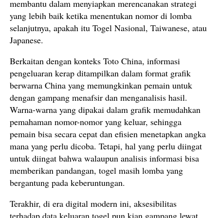
membantu dalam menyiapkan merencanakan strategi
yang lebih baik ketika menentukan nomor di lomba
selanjutnya, apakah itu Togel Nasional, Taiwanese, atau
Japanese.
Berkaitan dengan konteks Toto China, informasi
pengeluaran kerap ditampilkan dalam format grafik
berwarna China yang memungkinkan pemain untuk
dengan gampang menafsir dan menganalisis hasil.
Warna-warna yang dipakai dalam grafik memudahkan
pemahaman nomor-nomor yang keluar, sehingga
pemain bisa secara cepat dan efisien menetapkan angka
mana yang perlu dicoba. Tetapi, hal yang perlu diingat
untuk diingat bahwa walaupun analisis informasi bisa
memberikan pandangan, togel masih lomba yang
bergantung pada keberuntungan.
Terakhir, di era digital modern ini, aksesibilitas
terhadap data keluaran togel pun kian gampang lewat